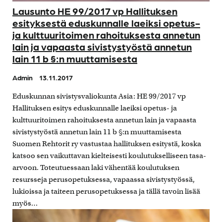
Lausunto HE 99/2017 vp Hallituksen
esityksestä eduskunnalle laeiksi opetus-
ja kulttuuritoimen rahoituksesta annetun
lain ja vapaasta sivistystyöstä annetun
lain 11 b §:n muuttamisesta
Admin
13.11.2017
Eduskunnan sivistysvaliokunta Asia: HE 99/2017 vp
Hallituksen esitys eduskunnalle laeiksi opetus- ja
kulttuuritoimen rahoituksesta annetun lain ja vapaasta
sivistystyöstä annetun lain 11 b §:n muuttamisesta
Suomen Rehtorit ry vastustaa hallituksen esitystä, koska
katsoo sen vaikuttavan kielteisesti koulutukselliseen tasa-
arvoon. Toteutuessaan laki vähentää koulutuksen
resursseja perusopetuksessa, vapaassa sivistystyössä,
lukioissa ja taiteen perusopetuksessa ja tällä tavoin lisää
myös…