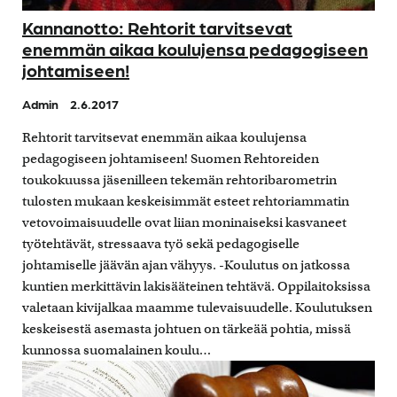
Kannanotto: Rehtorit tarvitsevat
enemmän aikaa koulujensa pedagogiseen
johtamiseen!
Admin
2.6.2017
Rehtorit tarvitsevat enemmän aikaa koulujensa
pedagogiseen johtamiseen! Suomen Rehtoreiden
toukokuussa jäsenilleen tekemän rehtoribarometrin
tulosten mukaan keskeisimmät esteet rehtoriammatin
vetovoimaisuudelle ovat liian moninaiseksi kasvaneet
työtehtävät, stressaava työ sekä pedagogiselle
johtamiselle jäävän ajan vähyys. -Koulutus on jatkossa
kuntien merkittävin lakisääteinen tehtävä. Oppilaitoksissa
valetaan kivijalkaa maamme tulevaisuudelle. Koulutuksen
keskeisestä asemasta johtuen on tärkeää pohtia, missä
kunnossa suomalainen koulu…