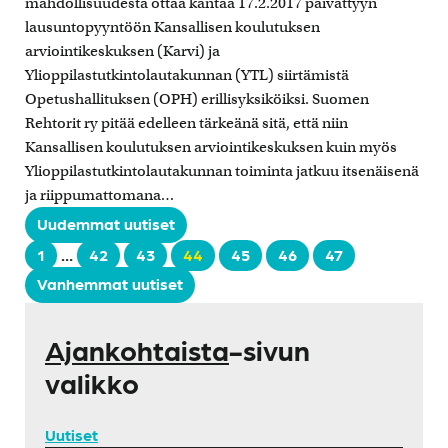
mahdollisuudesta ottaa kantaa 17.2.2017 päivättyyn
lausuntopyyntöön Kansallisen koulutuksen
arviointikeskuksen (Karvi) ja
Ylioppilastutkintolautakunnan (YTL) siirtämistä
Opetushallituksen (OPH) erillisyksiköiksi. Suomen
Rehtorit ry pitää edelleen tärkeänä sitä, että niin
Kansallisen koulutuksen arviointikeskuksen kuin myös
Ylioppilastutkintolautakunnan toiminta jatkuu itsenäisenä
ja riippumattomana…
Uudemmat uutiset
1
…
42
43
44
45
46
47
Vanhemmat uutiset
Ajankohtaista
-sivun
valikko
Uutiset