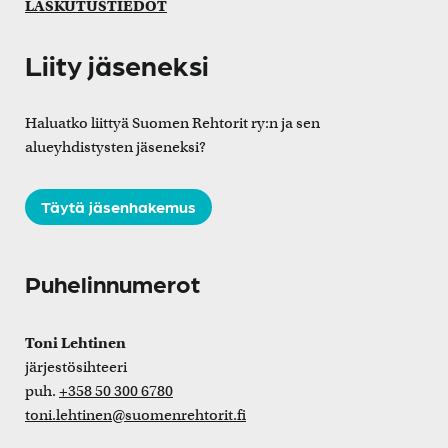
LASKUTUSTIEDOT
Liity jäseneksi
Haluatko liittyä Suomen Rehtorit ry:n ja sen
alueyhdistysten jäseneksi?
Täytä jäsenhakemus
Puhelinnumerot
Toni Lehtinen
järjestösihteeri
puh.
+358 50 300 6780
toni.lehtinen@suomenrehtorit.fi