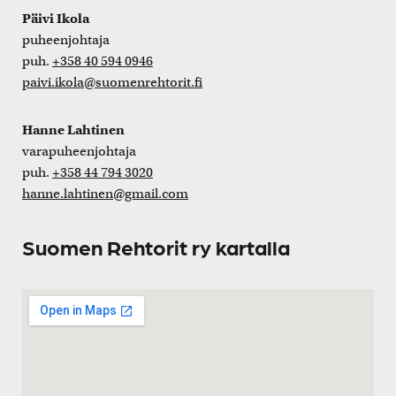
Päivi Ikola
puheenjohtaja
puh.
+358 40 594 0946
paivi.ikola@suomenrehtorit.fi
Hanne Lahtinen
varapuheenjohtaja
puh.
+358 44 794 3020
hanne.lahtinen@gmail.com
Suomen Rehtorit ry kartalla