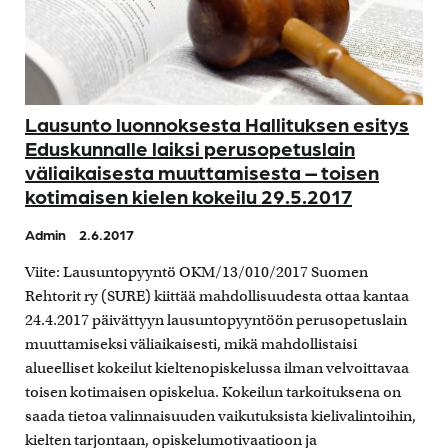
Lausunto luonnoksesta Hallituksen esitys
Eduskunnalle laiksi perusopetuslain
väliaikaisesta muuttamisesta – toisen
kotimaisen kielen kokeilu 29.5.2017
Admin
2.6.2017
Viite: Lausuntopyyntö OKM/13/010/2017 Suomen
Rehtorit ry (SURE) kiittää mahdollisuudesta ottaa kantaa
24.4.2017 päivättyyn lausuntopyyntöön perusopetuslain
muuttamiseksi väliaikaisesti, mikä mahdollistaisi
alueelliset kokeilut kieltenopiskelussa ilman velvoittavaa
toisen kotimaisen opiskelua. Kokeilun tarkoituksena on
saada tietoa valinnaisuuden vaikutuksista kielivalintoihin,
kielten tarjontaan, opiskelumotivaatioon ja