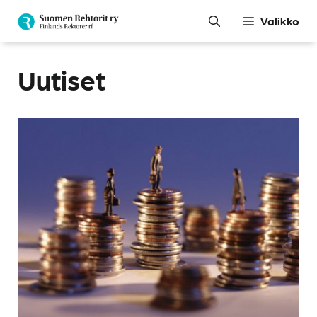
Siirry
Valikko
sisältöön
Uutiset