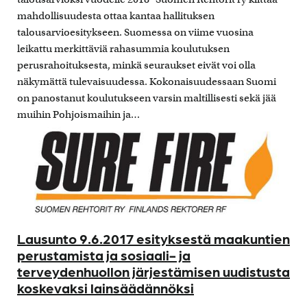
mahdollisuudesta ottaa kantaa hallituksen
talousarvioesitykseen. Suomessa on viime vuosina
leikattu merkittäviä rahasummia koulutuksen
perusrahoituksesta, minkä seuraukset eivät voi olla
näkymättä tulevaisuudessa. Kokonaisuudessaan Suomi
on panostanut koulutukseen varsin maltillisesti sekä jää
muihin Pohjoismaihin ja…
Lausunto 9.6.2017 esityksestä maakuntien
perustamista ja sosiaali- ja
terveydenhuollon järjestämisen uudistusta
koskevaksi lainsäädännöksi