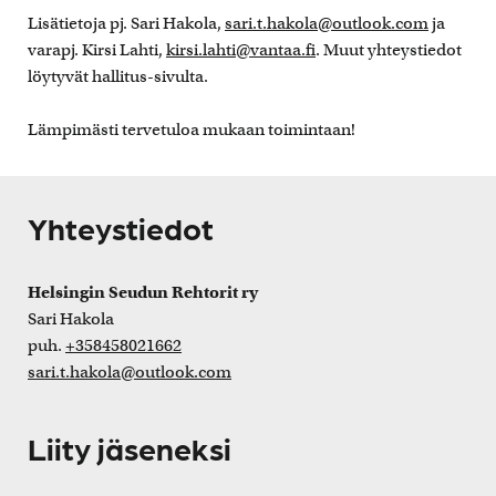
Lisätietoja pj. Sari Hakola,
sari.t.hakola@outlook.com
ja
varapj. Kirsi Lahti,
kirsi.lahti@vantaa.fi
. Muut yhteystiedot
löytyvät hallitus-sivulta.
Lämpimästi tervetuloa mukaan toimintaan!
Yhteystiedot
Helsingin Seudun Rehtorit ry
Sari Hakola
puh.
+358458021662
sari.t.hakola@outlook.com
Liity jäseneksi