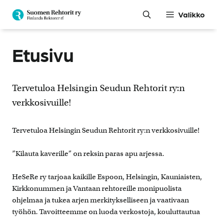
Siirry
Valikko
sisältöön
Etusivu
Tervetuloa Helsingin Seudun Rehtorit ry:n
verkkosivuille!
Tervetuloa Helsingin Seudun Rehtorit ry:n verkkosivuille!
”Kilauta kaverille” on reksin paras apu arjessa.
HeSeRe ry tarjoaa kaikille Espoon, Helsingin, Kauniaisten,
Kirkkonummen ja Vantaan rehtoreille monipuolista
ohjelmaa ja tukea arjen merkitykselliseen ja vaativaan
työhön. Tavoitteemme on luoda verkostoja, kouluttautua