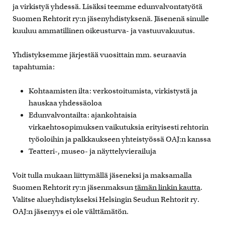
ja virkistyä yhdessä. Lisäksi teemme edunvalvontatyötä
Suomen Rehtorit ry:n jäsenyhdistyksenä. Jäsenenä sinulle
kuuluu ammatillinen oikeusturva- ja vastuuvakuutus.
Yhdistyksemme järjestää vuosittain mm. seuraavia
tapahtumia:
Kohtaamisten ilta: verkostoitumista, virkistystä ja
hauskaa yhdessäoloa
Edunvalvontailta: ajankohtaisia
virkaehtosopimuksen vaikutuksia erityisesti rehtorin
työoloihin ja palkkaukseen yhteistyössä OAJ:n kanssa
Teatteri-, museo- ja näyttelyvierailuja
Voit tulla mukaan liittymällä jäseneksi ja maksamalla
Suomen Rehtorit ry:n jäsenmaksun
tämän linkin kautta
.
Valitse alueyhdistykseksi Helsingin Seudun Rehtorit ry.
OAJ:n jäsenyys ei ole välttämätön.