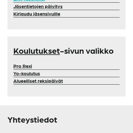
Jäsentietojen päivitys
Kirjaudu jäsensivuille
Koulutukset
-sivun valikko
Pro Rexi
Yo-koulutus
Alueelliset reksipäivät
Yhteystiedot