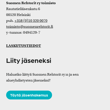
Suomen Rehtorit ry toimisto
Rautatieläisenkatu 6
00520 Helsinki
puh.
+358 (0)10 320 0070
toimisto@suomenrehtorit.fi
y-tunnus: 0494129-7
LASKUTUSTIEDOT
Liity jäseneksi
Haluatko liittyä Suomen Rehtorit ry:n ja sen
alueyhdistysten jäseneksi?
Täytä jäsenhakemus