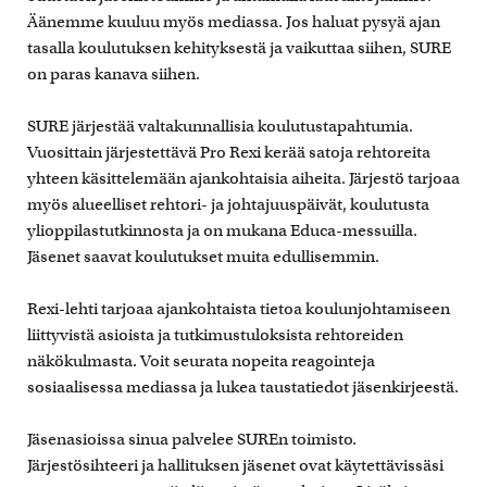
Äänemme kuuluu myös mediassa. Jos haluat pysyä ajan
tasalla koulutuksen kehityksestä ja vaikuttaa siihen, SURE
on paras kanava siihen.
SURE järjestää valtakunnallisia koulutustapahtumia.
Vuosittain järjestettävä Pro Rexi kerää satoja rehtoreita
yhteen käsittelemään ajankohtaisia aiheita. Järjestö tarjoaa
myös alueelliset rehtori- ja johtajuuspäivät, koulutusta
ylioppilastutkinnosta ja on mukana Educa-messuilla.
Jäsenet saavat koulutukset muita edullisemmin.
Rexi-lehti tarjoaa ajankohtaista tietoa koulunjohtamiseen
liittyvistä asioista ja tutkimustuloksista rehtoreiden
näkökulmasta. Voit seurata nopeita reagointeja
sosiaalisessa mediassa ja lukea taustatiedot jäsenkirjeestä.
Jäsenasioissa sinua palvelee SUREn toimisto.
Järjestösihteeri ja hallituksen jäsenet ovat käytettävissäsi