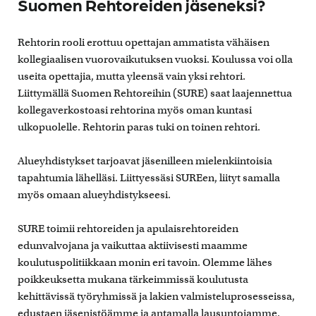
Suomen Rehtoreiden jäseneksi?
Rehtorin rooli erottuu opettajan ammatista vähäisen
kollegiaalisen vuorovaikutuksen vuoksi. Koulussa voi olla
useita opettajia, mutta yleensä vain yksi rehtori.
Liittymällä Suomen Rehtoreihin (SURE) saat laajennettua
kollegaverkostoasi rehtorina myös oman kuntasi
ulkopuolelle. Rehtorin paras tuki on toinen rehtori.
Alueyhdistykset tarjoavat jäsenilleen mielenkiintoisia
tapahtumia lähelläsi. Liittyessäsi SUREen, liityt samalla
myös omaan alueyhdistykseesi.
SURE toimii rehtoreiden ja apulaisrehtoreiden
edunvalvojana ja vaikuttaa aktiivisesti maamme
koulutuspolitiikkaan monin eri tavoin. Olemme lähes
poikkeuksetta mukana tärkeimmissä koulutusta
kehittävissä työryhmissä ja lakien valmisteluprosesseissa,
edustaen jäsenistöämme ja antamalla lausuntojamme.