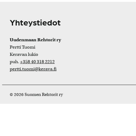
Yhteystiedot
Uudenmaan Rehtorit ry
Pertti Tuomi
Keravan lukio
puh.
+358 40 318 2212
pertti.tuomi@kerava.fi
© 2026 Suomen Rehtorit ry