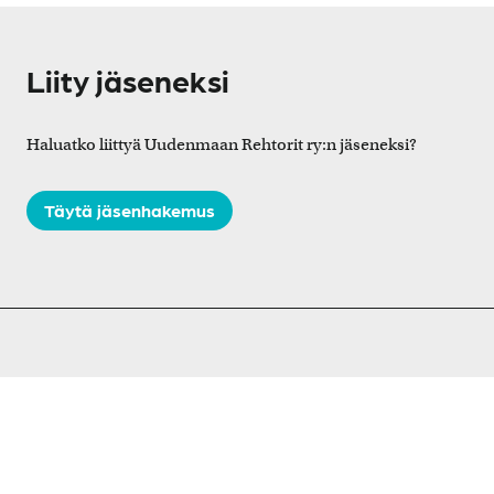
Liity jäseneksi
Haluatko liittyä Uudenmaan Rehtorit ry:n jäseneksi?
Täytä jäsenhakemus