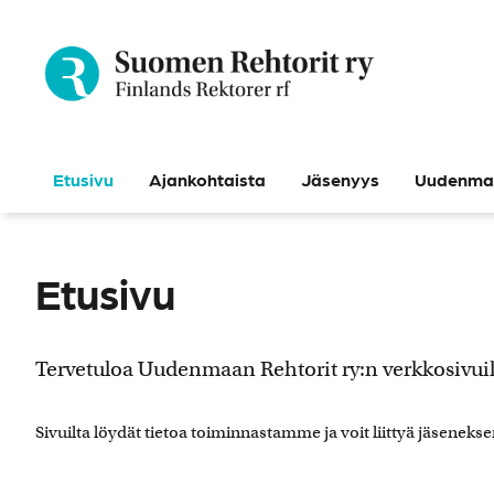
Siirry
sisältöön
Etusivu
Ajankohtaista
Jäsenyys
Uudenmaa
Etusivu
Tervetuloa Uudenmaan Rehtorit ry:n verkkosivuil
Sivuilta löydät tietoa toiminnastamme ja voit liittyä jäsene