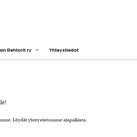
n Rehtorit ry
Yhteystiedot
le!
ksemme. Löydät yhteystietomme alapalkista.