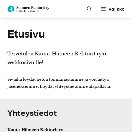
Siirry
Valikko
sisältöön
Etusivu
Tervetuloa Kanta-Hämeen Rehtorit ry:n
verkkosivuille!
Sivuilta löydät tietoa toiminnastamme ja voit liittyä
jäseneksemme. Löydät yhteystietomme alapalkista.
Yhteystiedot
Kanta-Hämeen Rehtorit ry