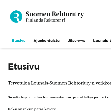
Siirry
sisältöön
Etusivu
Ajankohtaista
Jäsenyys
Lounais-
Etusivu
Tervetuloa Lounais-Suomen Rehtorit ry:n verkkosi
Sivuilta löydät tietoa toiminnastamme ja voit liittyä jäsene
Reksi on reksin paras kaveri!