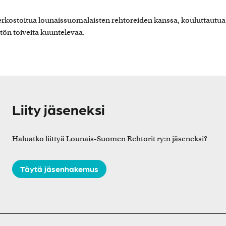
erkostoitua lounaissuomalaisten rehtoreiden kanssa, kouluttautua
stön toiveita kuuntelevaa.
Liity jäseneksi
Haluatko liittyä Lounais-Suomen Rehtorit ry:n jäseneksi?
Täytä jäsenhakemus