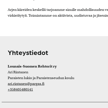
Arjen kiireiden keskellä tarjoamme sinulle mahdollisuuden v
virkistäytyä. Toimintamme on aktiivista, uudistuvaa ja jäseni
Yhteystiedot
Lounais-Suomen Rehtorit ry
Ari Rintanen
Paraisten lukio ja Paraistenseudun koulu
ari.rintanen@pargas.fi
+358405480541