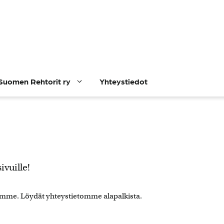
Suomen Rehtorit ry
Yhteystiedot
vuille!
ksemme. Löydät yhteystietomme alapalkista.