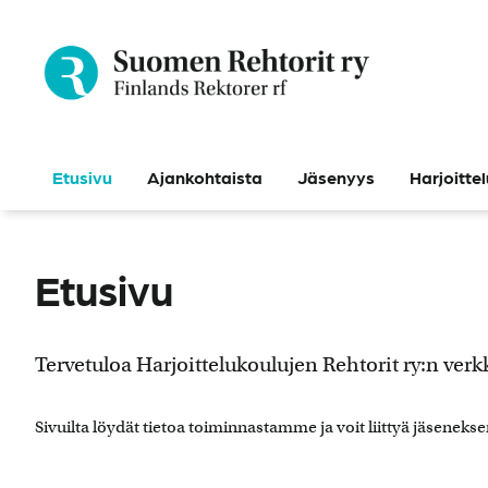
Siirry
sisältöön
Etusivu
Ajankohtaista
Jäsenyys
Harjoitte
Etusivu
Tervetuloa Harjoittelukoulujen Rehtorit ry:n verkk
Sivuilta löydät tietoa toiminnastamme ja voit liittyä jäsene