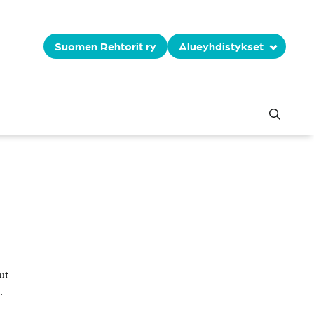
Suomen Rehtorit ry
Alueyhdistykset
ut
.