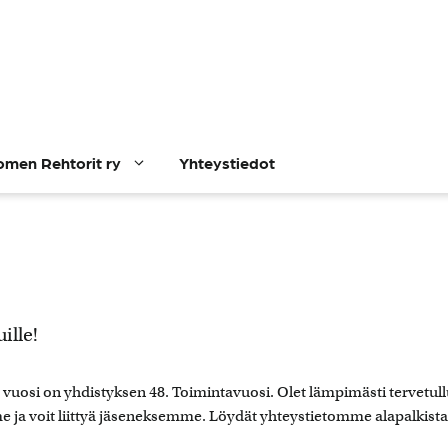
omen Rehtorit ry
Yhteystiedot
ille!
 vuosi on yhdistyksen 48. Toimintavuosi. Olet lämpimästi tervetull
 ja voit liittyä jäseneksemme. Löydät yhteystietomme alapalkista