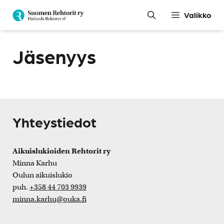
Siirry
Valikko
sisältöön
Jäsenyys
Yhteystiedot
Aikuislukioiden Rehtorit ry
Minna Karhu
Oulun aikuislukio
puh.
+358 44 703 9939
minna.karhu@ouka.fi