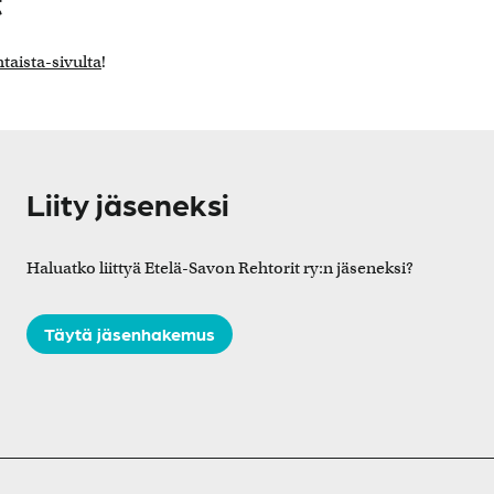
t
taista-sivulta
!
Liity jäseneksi
Haluatko liittyä Etelä-Savon Rehtorit ry:n jäseneksi?
Täytä jäsenhakemus