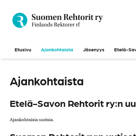
Siirry
sisältöön
Etusivu
Ajankohtaista
Jäsenyys
Etelä-Sav
Ajankohtaista
Etelä-Savon Rehtorit ry:n uu
Ajankohtaisia uutisia.