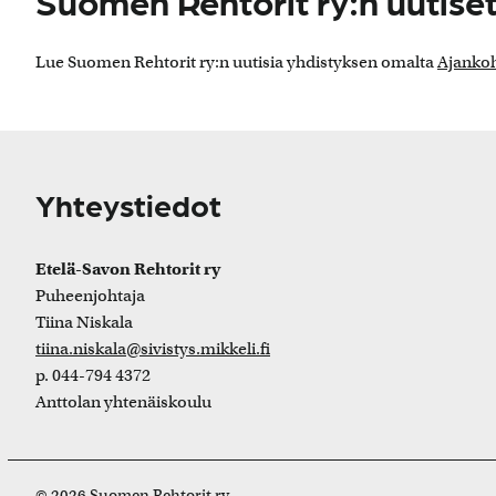
Suomen Rehtorit ry:n uutise
Lue Suomen Rehtorit ry:n uutisia yhdistyksen omalta
Ajankoh
Yhteystiedot
Etelä-Savon Rehtorit ry
Puheenjohtaja
Tiina Niskala
tiina.niskala@sivistys.mikkeli.fi
p. 044-794 4372
Anttolan yhtenäiskoulu
© 2026 Suomen Rehtorit ry