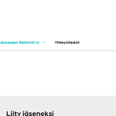
lukoulujen Rehtorit ry
Yhteystiedot
Liity jäseneksi