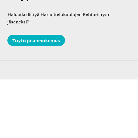
Haluatko liittyä Harjoittelukoulujen Rehtorit ry:n
jäseneksi?
Täytä jäsenhakemus