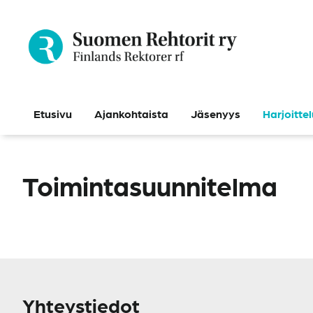
Siirry
sisältöön
Etusivu
Ajankohtaista
Jäsenyys
Harjoitte
Toimintasuunnitelma
Yhteystiedot