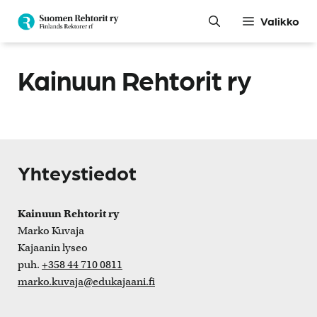
Siirry
Valikko
sisältöön
Kainuun Rehtorit ry
Yhteystiedot
Kainuun Rehtorit ry
Marko Kuvaja
Kajaanin lyseo
puh.
+358 44 710 0811
marko.kuvaja@edukajaani.fi