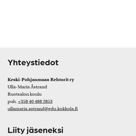
Yhteystiedot
Keski-Pohjanmaan Rehtorit ry
Ulla-Maria Åstrand
Ruotsalon koulu
puh.
+358 40 488 2853
ullamaria.astrand@edu.kokkola.fi
Liity jäseneksi