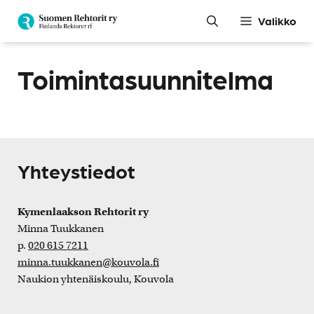
Siirry
Valikko
sisältöön
Toimintasuunnitelma
Yhteystiedot
Kymenlaakson Rehtorit ry
Minna Tuukkanen
p.
020 615 7211
minna.tuukkanen@kouvola.fi
Naukion yhtenäiskoulu, Kouvola