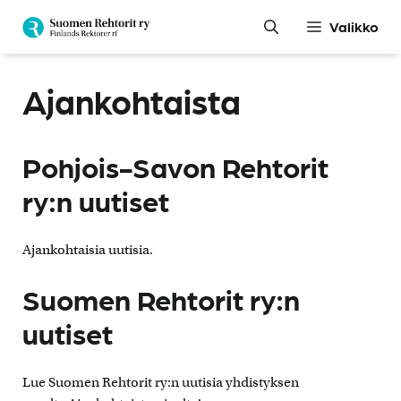
Siirry
Valikko
sisältöön
Ajankohtaista
Pohjois-Savon Rehtorit
ry:n uutiset
Ajankohtaisia uutisia.
Suomen Rehtorit ry:n
uutiset
Lue Suomen Rehtorit ry:n uutisia yhdistyksen