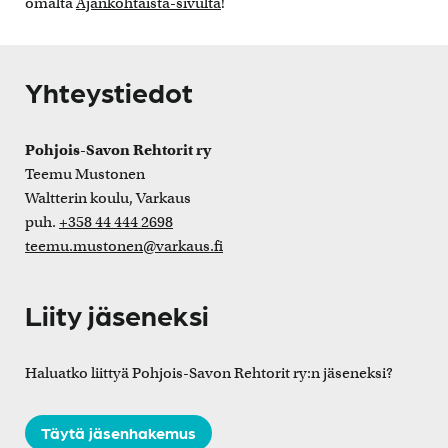
omalta
Ajankohtaista-sivulta
!
Yhteystiedot
Pohjois-Savon Rehtorit ry
Teemu Mustonen
Waltterin koulu, Varkaus
puh.
+358 44 444 2698
teemu.mustonen@varkaus.fi
Liity jäseneksi
Haluatko liittyä Pohjois-Savon Rehtorit ry:n jäseneksi?
Täytä jäsenhakemus