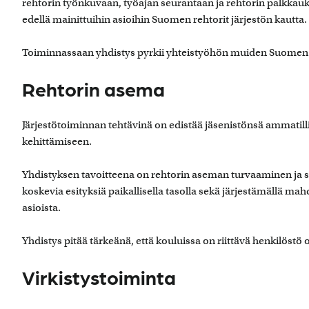
rehtorin työnkuvaan, työajan seurantaan ja rehtorin palkkauk
edellä mainittuihin asioihin Suomen rehtorit järjestön kautta.
Toiminnassaan yhdistys pyrkii yhteistyöhön muiden Suomen r
Rehtorin asema
Järjestötoiminnan tehtävinä on edistää jäsenistönsä ammatilli
kehittämiseen.
Yhdistyksen tavoitteena on rehtorin aseman turvaaminen ja 
koskevia esityksiä paikallisella tasolla sekä järjestämällä ma
asioista.
Yhdistys pitää tärkeänä, että kouluissa on riittävä henkilö
Virkistystoiminta