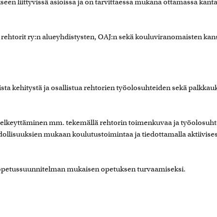
seen liittyvissä asioissa ja on tarvittaessa mukana ottamassa kant
ehtorit ry:n alueyhdistysten, OAJ:n sekä kouluviranomaisten kan
sta kehitystä ja osallistua rehtorien työolosuhteiden sekä palkkau
selkeyttäminen mm. tekemällä rehtorin toimenkuvaa ja työolosuht
hdollisuuksien mukaan koulutustoimintaa ja tiedottamalla aktiivises
stö opetussuunnitelman mukaisen opetuksen turvaamiseksi.