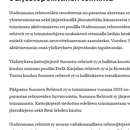
Uudenmaan rehtoreiden tavoitteena on parantaa alueensa reht
yhteistoimintaa sekä järjestämällä jäsenistöään kiinnostavia ti
toiminnan aktivoimiseen eri puolilla Uudenmaan rehtoreiden
rehtorit ry:n toimintaohjeen mukaisesti ottamalla heihin hen
entistä vahvemman neuvotteluaseman saamiseksi. Vuoden 202
aktiivisemmin osaa yhdistyksen järjestämiin tapahtumiin.
Yhdistyksen kattojärjestö Suomen rehtorit ry:n hallitus koos
kuuluu samaan pooliin Etelä-Karjalan rehtorit ry:n ja Kymen
Tuomi kuuluu Suomen rehtorit ry:n hallitukseen toimikauten
Pääpaino Suomen Rehtorit ry:n toiminnassa vuonna 2023 on e
parantaa rehtoreiden hyvinvointia. Suomen Rehtorit ry järjest
toiminnasta. Kattojärjestö tiedottaa edelleen toiminnastaan we
jäsenkirjeen sekä Rexi-lehden kautta.
Uudenmaan rehtorit ry seuraa valtakunnallisen rehtorijärje