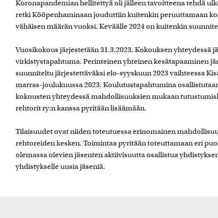
Koronapandemian hellitettyä oli jälleen tavoitteena tehdä ulk
retki Kööpenhaminaan jouduttiin kuitenkin peruuttamaan kor
vähäisen määrän vuoksi. Keväälle 2024 on kuitenkin suunnitel
Vuosikokous järjestetään 31.3.2023. Kokouksen yhteydessä j
virkistystapahtuma. Perinteinen yhteinen kesätapaaminen jär
suunniteltu järjestettäväksi elo-syyskuun 2023 vaihteessa Kisa
marras-joulukuussa 2023. Koulutustapahtumina osallistutaan 
kokousten yhteydessä mahdollisuuksien mukaan tutustumiskäyn
rehtorit ry:n kanssa pyritään lisäämään.
Tilaisuudet ovat niiden toteutuessa erinomainen mahdollisu
rehtoreiden kesken. Toimintaa pyritään toteuttamaan eri puo
olemassa olevien jäsenten aktiivisuutta osallistua yhdistyk
yhdistykselle uusia jäseniä.