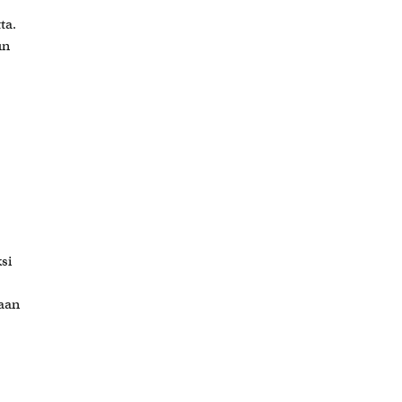
ta.
un
si
laan