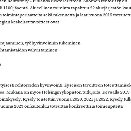
 Rehtorit ry – Finlands Rektorer rf:een. Suomen rehtorit ry on
li 1100 jäsentä. Alueellinen toiminta tapahtuu 22 aluejärjestön kaut
 toimintaperiaatteita sekä rakennetta ja laati vuona 2015 toteutet
gian keskeiset tavoitteet ovat:
 rajaaminen, työhyvinvoinnin tukeminen
johtamistaidon vahvistaminen
n
yisesti rehtoreiden hyvinvointi. Kyseisen tavoitteen toteuttamisek
nssa. Mukana on myös Helsingin yliopiston tutkijoita. Keväällä 2019
tikysely. Kysely toistettiin vuonna 2020, 2021 ja 2022. Kysely tul
onna 2023 on kuitenkin toteuttaa konkreettisia toimenpiteitä