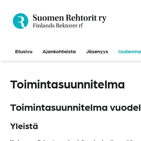
Siirry
sisältöön
Etusivu
Ajankohtaista
Jäsenyys
Uudenmaa
Toimintasuunnitelma
Toimintasuunnitelma vuodel
Yleistä