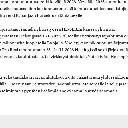
omaille suuntautuva retki keväällä 2023. Keväälle 2023 suunniteltu
keiksi nousseiden kustannusten sekä kiinnostuneiden osallistujie
tu retki Espanjaan Barcelonan lähialueelle.
ärjestetään samalla yhteistyössä HE-SEREn kanssa yhteinen
jestetään Helsingissä 16.6.2023. Alueellinen virkistystapahtuma o
kallion urheiluopistolla Lohjalla. Yhdistyksen pikkujoulut järjeste
Pro Rexi tapahtumaan 23.-24.11.2023 Helsingissä sekä järjestetä
tejä, koulutusta ja/tai virkistystoimintaa. Yhteistyötä Helsingi
us sekä tasokkaaseen koulutukseen että virkistävään yhdessäoloo
lilla Uudenmaan rehtoreiden jäsenaluetta. Menemälle lähelle jäsen
sen toimintaan pyritään lisäämään sekä samalla myös saamaan