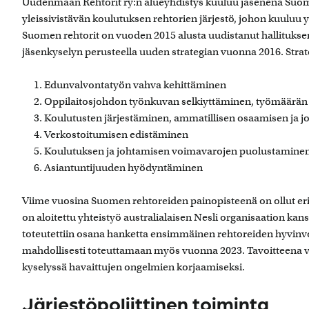
Uudenmaan Rehtorit ry:n alueyhdistys kuuluu jäsenenä Suomen
yleissivistävän koulutuksen rehtorien järjestö, johon kuuluu y
Suomen rehtorit on vuoden 2015 alusta uudistanut hallituksen
jäsenkyselyn perusteella uuden strategian vuonna 2016. Strate
Edunvalvontatyön vahva kehittäminen
Oppilaitosjohdon työnkuvan selkiyttäminen, työmäärän
Koulutusten järjestäminen, ammatillisen osaamisen ja 
Verkostoitumisen edistäminen
Koulutuksen ja johtamisen voimavarojen puolustamine
Asiantuntijuuden hyödyntäminen
Viime vuosina Suomen rehtoreiden painopisteenä on ollut erit
on aloitettu yhteistyö australialaisen Nesli organisaation ka
toteutettiin osana hanketta ensimmäinen rehtoreiden hyvinvoin
mahdollisesti toteuttamaan myös vuonna 2023. Tavoitteena vu
kyselyssä havaittujen ongelmien korjaamiseksi.
Järjestöpoliittinen toiminta