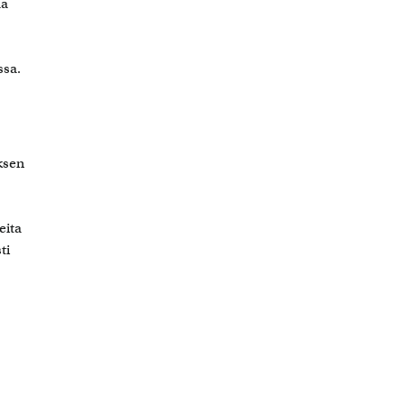
aa
ssa.
ksen
eita
ti