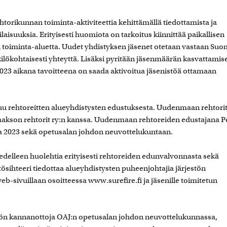
orikunnan toiminta-aktiviteettia kehittämällä tiedottamista ja
laisuuksia. Erityisesti huomiota on tarkoitus kiinnittää paikallisen
 toiminta-aluetta. Uudet yhdistyksen jäsenet otetaan vastaan Su
kilökohtaisesti yhteyttä. Lisäksi pyritään jäsenmäärän kasvattamis
3 aikana tavoitteena on saada aktivoitua jäsenistöä ottamaan
tuu rehtoreitten alueyhdistysten edustuksesta. Uudenmaan rehtori
laakson rehtorit ry:n kanssa. Uudenmaan rehtoreiden edustajana Pe
a 2023 sekä opetusalan johdon neuvottelukuntaan.
delleen huolehtia erityisesti rehtoreiden edunvalvonnasta sekä
ösihteeri tiedottaa alueyhdistysten puheenjohtajia järjestön
b-sivuillaan osoitteessa www.surefire.fi ja jäsenille toimitetun
stön kannanottoja OAJ:n opetusalan johdon neuvottelukunnassa,