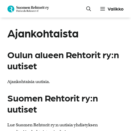
Siirry
Valikko
sisältöön
Ajankohtaista
Oulun alueen Rehtorit ry:n
uutiset
Ajankohtaisia uutisia.
Suomen Rehtorit ry:n
uutiset
Lue Suomen Rehtorit ry:n uutisia yhdistyksen