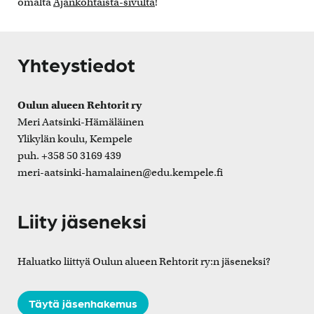
omalta
Ajankohtaista-sivulta
!
Yhteystiedot
Oulun alueen Rehtorit ry
Meri Aatsinki-Hämäläinen
Ylikylän koulu, Kempele
puh. +358 50 3169 439
meri-aatsinki-hamalainen@edu.kempele.fi
Liity jäseneksi
Haluatko liittyä Oulun alueen Rehtorit ry:n jäseneksi?
Täytä jäsenhakemus