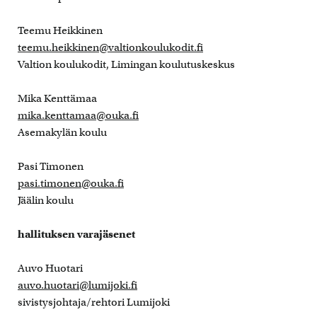
Teemu Heikkinen
teemu.heikkinen@valtionkoulukodit.fi
Valtion koulukodit, Limingan koulutuskeskus
Mika Kenttämaa
mika.kenttamaa@ouka.fi
Asemakylän koulu
Pasi Timonen
pasi.timonen@ouka.fi
Jäälin koulu
hallituksen varajäsenet
Auvo Huotari
auvo.huotari@lumijoki.fi
sivistysjohtaja/rehtori Lumijoki