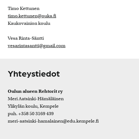
Timo Kettunen
timo.kettunen@ouka.fi
Kaukovainion koulu
Vesa Rinta-Säntti
vesarintasantti@gmail.com
Yhteystiedot
Oulun alueen Rehtorit ry
Meri Aatsinki-Hämäläinen
Ylikylän koulu, Kempele
puh. +358 50 3169 439
meri-aatsinki-hamalainen@edu.kempele.fi