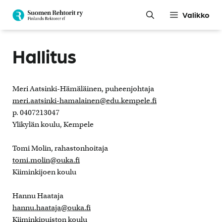
Siirry
Valikko
sisältöön
Hallitus
Meri Aatsinki-Hämäläinen, puheenjohtaja
meri.aatsinki-hamalainen@edu.kempele.fi
p. 0407213047
Ylikylän koulu, Kempele
Tomi Molin, rahastonhoitaja
tomi.molin@ouka.fi
Kiiminkijoen koulu
Hannu Haataja
hannu.haataja@ouka.fi
Kiiminkipuiston koulu