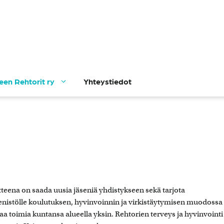
een Rehtorit ry
Yhteystiedot
teena on saada uusia jäseniä yhdistykseen sekä tarjota
äsenistölle koulutuksen, hyvinvoinnin ja virkistäytymisen muodossa
aa toimia kuntansa alueella yksin. Rehtorien terveys ja hyvinvointi