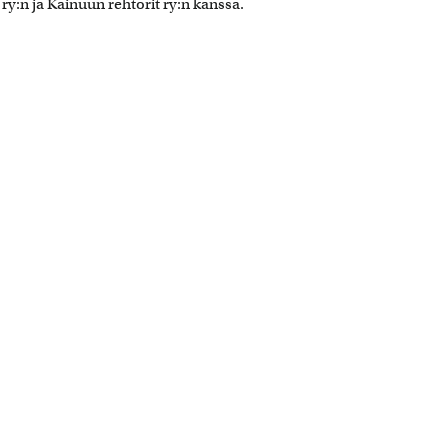
ry:n ja Kainuun rehtorit ry:n kanssa.