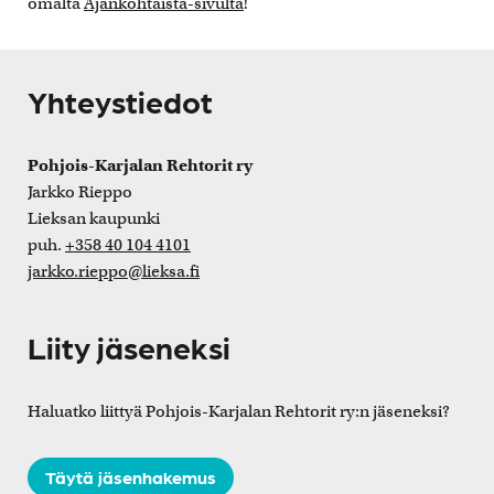
omalta
Ajankohtaista-sivulta
!
Yhteystiedot
Pohjois-Karjalan Rehtorit ry
Jarkko Rieppo
Lieksan kaupunki
puh.
+358 40 104 4101
jarkko.rieppo@lieksa.fi
Liity jäseneksi
Haluatko liittyä Pohjois-Karjalan Rehtorit ry:n jäseneksi?
Täytä jäsenhakemus