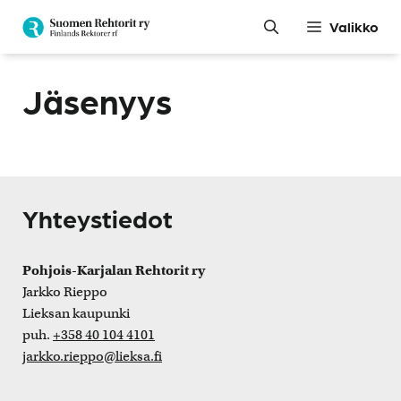
Siirry
Valikko
sisältöön
Jäsenyys
Yhteystiedot
Pohjois-Karjalan Rehtorit ry
Jarkko Rieppo
Lieksan kaupunki
puh.
+358 40 104 4101
jarkko.rieppo@lieksa.fi