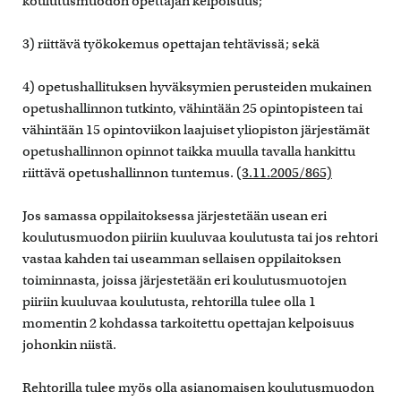
koulutusmuodon opettajan kelpoisuus;
3) riittävä työkokemus opettajan tehtävissä; sekä
4) opetushallituksen hyväksymien perusteiden mukainen
opetushallinnon tutkinto, vähintään 25 opintopisteen tai
vähintään 15 opintoviikon laajuiset yliopiston järjestämät
opetushallinnon opinnot taikka muulla tavalla hankittu
riittävä opetushallinnon tuntemus.
(3.11.2005/865)
Jos samassa oppilaitoksessa järjestetään usean eri
koulutusmuodon piiriin kuuluvaa koulutusta tai jos rehtori
vastaa kahden tai useamman sellaisen oppilaitoksen
toiminnasta, joissa järjestetään eri koulutusmuotojen
piiriin kuuluvaa koulutusta, rehtorilla tulee olla 1
momentin 2 kohdassa tarkoitettu opettajan kelpoisuus
johonkin niistä.
Rehtorilla tulee myös olla asianomaisen koulutusmuodon