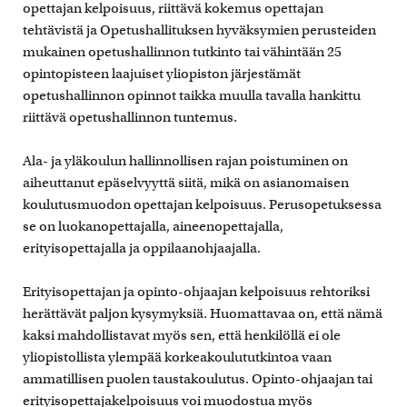
opettajan kelpoisuus, riittävä kokemus opettajan
tehtävistä ja Opetushallituksen hyväksymien perusteiden
mukainen opetushallinnon tutkinto tai vähintään 25
opintopisteen laajuiset yliopiston järjestämät
opetushallinnon opinnot taikka muulla tavalla hankittu
riittävä opetushallinnon tuntemus.
Ala- ja yläkoulun hallinnollisen rajan poistuminen on
aiheuttanut epäselvyyttä siitä, mikä on asianomaisen
koulutusmuodon opettajan kelpoisuus. Perusopetuksessa
se on luokanopettajalla, aineenopettajalla,
erityisopettajalla ja oppilaanohjaajalla.
Erityisopettajan ja opinto-ohjaajan kelpoisuus rehtoriksi
herättävät paljon kysymyksiä. Huomattavaa on, että nämä
kaksi mahdollistavat myös sen, että henkilöllä ei ole
yliopistollista ylempää korkeakoulututkintoa vaan
ammatillisen puolen taustakoulutus. Opinto-ohjaajan tai
erityisopettajakelpoisuus voi muodostua myös