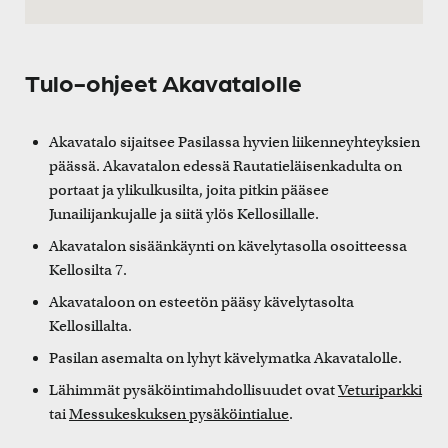
Tulo-ohjeet Akavatalolle
Akavatalo sijaitsee Pasilassa hyvien liikenneyhteyksien
päässä. Akavatalon edessä Rautatieläisenkadulta on
portaat ja ylikulkusilta, joita pitkin pääsee
Junailijankujalle ja siitä ylös Kellosillalle.
Akavatalon sisäänkäynti on kävelytasolla osoitteessa
Kellosilta 7.
Akavataloon on esteetön pääsy kävelytasolta
Kellosillalta.
Pasilan asemalta on lyhyt kävelymatka Akavatalolle.
Lähimmät pysäköintimahdollisuudet ovat
Veturiparkki
tai
Messukeskuksen pysäköintialue
.