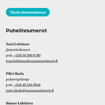
Täytä jäsenhakemus
Puhelinnumerot
Toni Lehtinen
järjestösihteeri
puh.
+358 50 300 6780
toni.lehtinen@suomenrehtorit.fi
Päivi Ikola
puheenjohtaja
puh.
+358 40 594 0946
paivi.ikola@suomenrehtorit.fi
Hanne Lahtinen