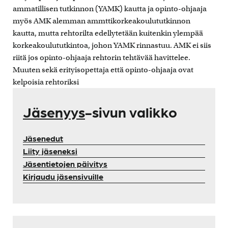
ammatillisen tutkinnon (YAMK) kautta ja opinto-ohjaaja
myös AMK alemman ammttikorkeakoulututkinnon
kautta, mutta rehtorilta edellytetään kuitenkin ylempää
korkeakoulututkintoa, johon YAMK rinnastuu. AMK ei siis
riitä jos opinto-ohjaaja rehtorin tehtävää havittelee.
Muuten sekä erityisopettaja että opinto-ohjaaja ovat
kelpoisia rehtoriksi
Jäsenyys
-sivun valikko
Jäsenedut
Liity jäseneksi
Jäsentietojen päivitys
Kirjaudu jäsensivuille