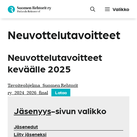
Siirry
Valikko
sisältöön
Neuvottelutavoitteet
Neuvottelutavoitteet
keväälle 2025
Tavoiteohjelma_Suomen Rehtorit
ry_2024_2026_final
Lataa
Jäsenyys
-sivun valikko
Jäsenedut
Liity jäseneksi