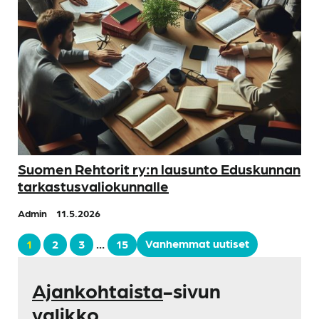
Suomen Rehtorit ry:n lausunto Eduskunnan
tarkastusvaliokunnalle
Admin
11.5.2026
Vanhemmat uutiset
1
2
3
…
15
Ajankohtaista
-sivun
valikko