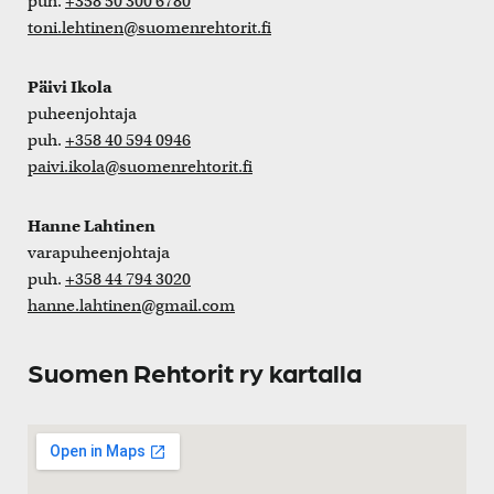
puh.
+358 50 300 6780
toni.lehtinen@suomenrehtorit.fi
Päivi Ikola
puheenjohtaja
puh.
+358 40 594 0946
paivi.ikola@suomenrehtorit.fi
Hanne Lahtinen
varapuheenjohtaja
puh.
+358 44 794 3020
hanne.lahtinen@gmail.com
Suomen Rehtorit ry kartalla