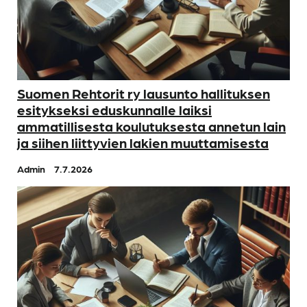
Suomen Rehtorit ry lausunto hallituksen
esitykseksi eduskunnalle laiksi
ammatillisesta koulutuksesta annetun lain
ja siihen liittyvien lakien muuttamisesta
Admin
7.7.2026