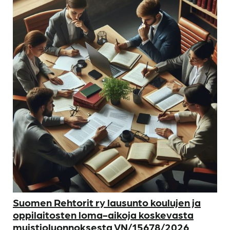
Suomen Rehtorit ry lausunto koulujen ja
oppilaitosten loma-aikoja koskevasta
muistioluonnoksesta VN/15678/2026