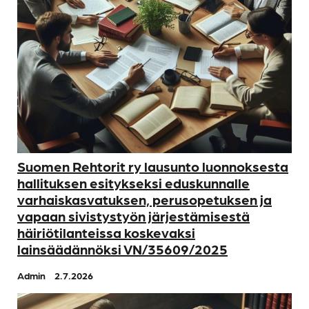
Suomen Rehtorit ry lausunto luonnoksesta
hallituksen esitykseksi eduskunnalle
varhaiskasvatuksen, perusopetuksen ja
vapaan sivistystyön järjestämisestä
häiriötilanteissa koskevaksi
lainsäädännöksi VN/35609/2025
Admin
2.7.2026