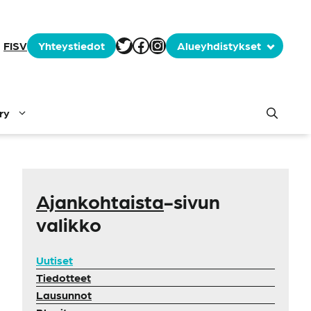
Tämä tässä on selite
Facebook
Instagram
FI
SV
Yhteystiedot
Alueyhdistykset
ry
Ajankohtaista
-sivun
valikko
Uutiset
Tiedotteet
Lausunnot