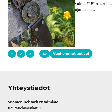
valmis?” Hän kertoi 
ajatuksen…
Vanhemmat uutiset
1
2
3
…
47
Yhteystiedot
Suomen Rehtorit ry toimisto
Rautatieläisenkatu 6