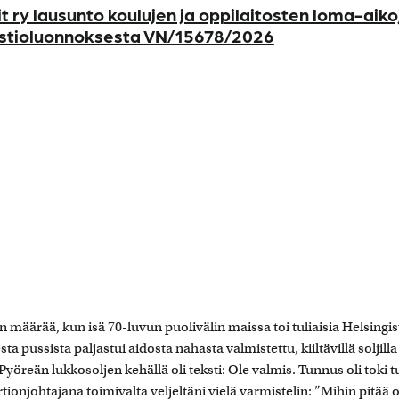
 ry lausunto koulujen ja oppilaitosten loma-aiko
stioluonnoksesta VN/15678/2026
n määrää, kun isä 70-luvun puolivälin maissa toi tuliaisia Helsingis
a pussista paljastui aidosta nahasta valmistettu, kiiltävillä soljilla
Pyöreän lukkosoljen kehällä oli teksti: Ole valmis. Tunnus oli toki t
ionjohtajana toimivalta veljeltäni vielä varmistelin: ”Mihin pitää o