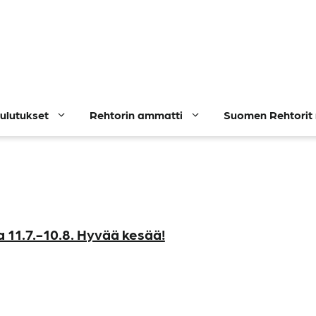
ulutukset
Rehtorin ammatti
Suomen Rehtorit 
a 11.7.-10.8. Hyvää kesää!