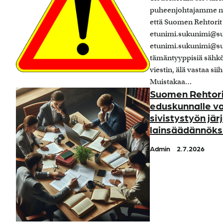
puheenjohtajamme nim
että Suomen Rehtorit
etunimi.sukunimi@suo
etunimi.sukunimi@sur
tämäntyyppisiä sähköp
viestin, älä vastaa sii
Muistakaa…
Suomen Rehtorit
eduskunnalle v
sivistystyön jä
lainsäädännök
Admin
2.7.2026