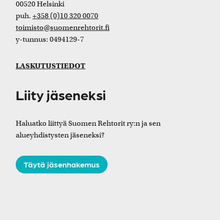
00520 Helsinki
puh.
+358 (0)10 320 0070
toimisto@suomenrehtorit.fi
y-tunnus: 0494129-7
LASKUTUSTIEDOT
Liity jäseneksi
Haluatko liittyä Suomen Rehtorit ry:n ja sen
alueyhdistysten jäseneksi?
Täytä jäsenhakemus