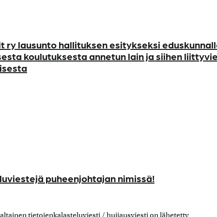
 ry lausunto hallituksen esitykseksi eduskunnal
sesta koulutuksesta annetun lain ja siihen liittyvi
isesta
luviestejä puheenjohtajan nimissä!
altainen tietojenkalasteluviesti / huijausviesti on lähetetty