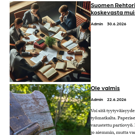
Suomen Rehtorit
koskevasta mui
Admin
30.6.2026
Ole valmis
Admin
22.6.2026
Voi sitä tyytyväisyyde
työmatkalta. Paperisest
varustettu partiovyö. 
jo aiemmin, mutta vart