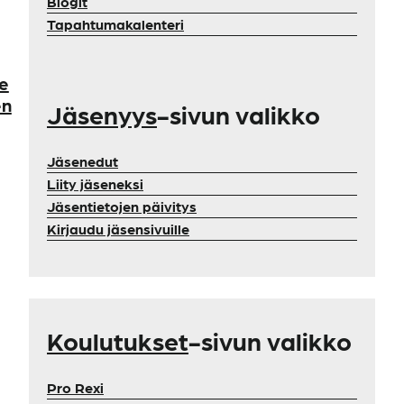
Blogit
Tapahtumakalenteri
le
en
Jäsenyys
-sivun valikko
Jäsenedut
Liity jäseneksi
Jäsentietojen päivitys
Kirjaudu jäsensivuille
Koulutukset
-sivun valikko
Pro Rexi