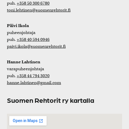
puh.
+358 50 300 6780
toni.lehtinen@suomenrehtorit.fi
Päivi Ikola
puheenjohtaja
puh.
+358 40 594 0946
paivi.ikola@suomenrehtorit.fi
Hanne Lahtinen
varapuheenjohtaja
puh.
+358 44 794 3020
hanne.lahtinen@gmail.com
Suomen Rehtorit ry kartalla