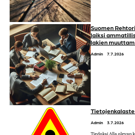
Suomen Rehtorit
laiksi ammatilli
lakien muuttam
Admin
7.7.2026
Tietojenkalaste
Admin
3.7.2026
Tiedoksi Alla olevan k