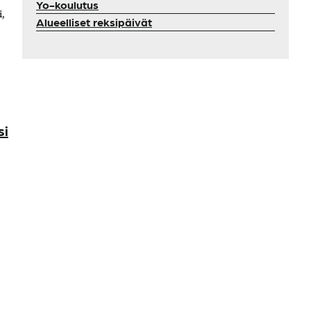
Yo-koulutus
,
Alueelliset reksipäivät
si