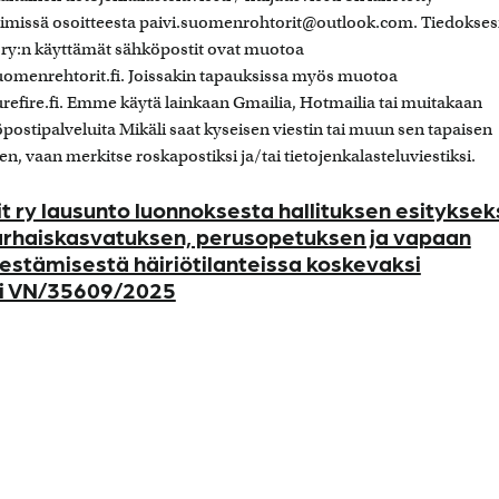
issä osoitteesta paivi.suomenrohtorit@outlook.com. Tiedoksesi
 ry:n käyttämät sähköpostit ovat muotoa
menrehtorit.fi. Joissakin tapauksissa myös muotoa
efire.fi. Emme käytä lainkaan Gmailia, Hotmailia tai muitakaan
ostipalveluita Mikäli saat kyseisen viestin tai muun sen tapaisen
hen, vaan merkitse roskapostiksi ja/tai tietojenkalasteluviestiksi.
 ry lausunto luonnoksesta hallituksen esityksek
arhaiskasvatuksen, perusopetuksen ja vapaan
rjestämisestä häiriötilanteissa koskevaksi
si VN/35609/2025