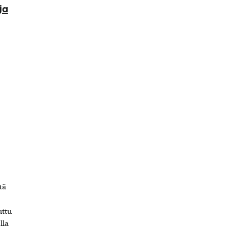
ja
tä
uttu
lla