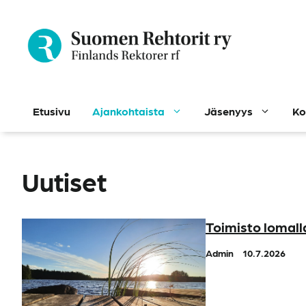
Siirry
sisältöön
Etusivu
Ajankohtaista
Jäsenyys
Ko
Uutiset
Toimisto lomall
Admin
10.7.2026