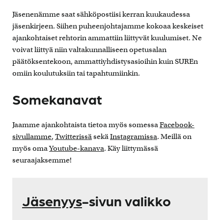
Jäsenenämme saat sähköpostiisi kerran kuukaudessa
jäsenkirjeen. Siihen puheenjohtajamme kokoaa keskeiset
ajankohtaiset rehtorin ammattiin liittyvät kuulumiset. Ne
voivat liittyä niin valtakunnalliseen opetusalan
päätöksentekoon, ammattiyhdistysasioihin kuin SUREn
omiin koulutuksiin tai tapahtumiinkin.
Somekanavat
Jaamme ajankohtaista tietoa myös somessa
Facebook-
sivullamme
,
Twitterissä
sekä
Instagramissa
. Meillä on
myös oma
Youtube-kanava
. Käy liittymässä
seuraajaksemme!
Jäsenyys
-sivun valikko