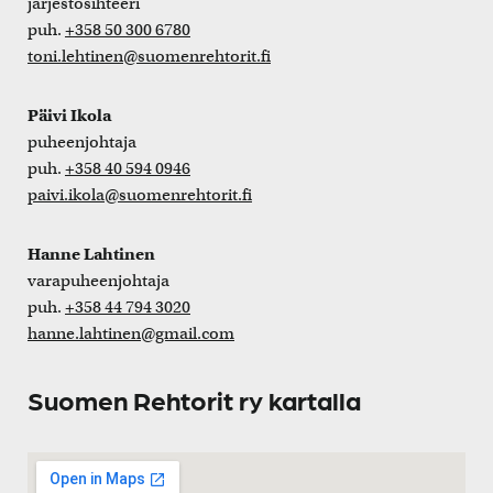
järjestösihteeri
puh.
+358 50 300 6780
toni.lehtinen@suomenrehtorit.fi
Päivi Ikola
puheenjohtaja
puh.
+358 40 594 0946
paivi.ikola@suomenrehtorit.fi
Hanne Lahtinen
varapuheenjohtaja
puh.
+358 44 794 3020
hanne.lahtinen@gmail.com
Suomen Rehtorit ry kartalla