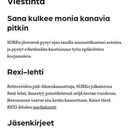
Viestintä
Sana kulkee monia kanavia
pitkin
SUREn jäsenenä pysyt ajan tasalla ammattikuntasi asioista
ja pystyt edistämään kauttamme työn epäkohtien
korjaamista.
Rexi-lehti
Rehtoreiden pää-äänenkannattaja, SUREn julkaisema
Rexi-lehti, ilmestyy printtilehtenä neljä kertaa vuodessa.
Jäsenemme saavat sen kotiin kannettuna. Katso tästä
REXI-lehden
mediakortti
.
Jäsenkirjeet