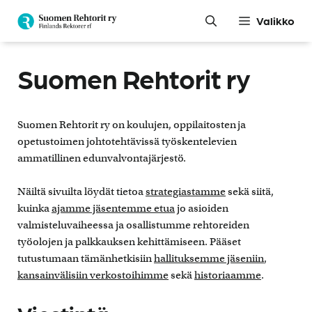
Siirry
Valikko
sisältöön
Suomen Rehtorit ry
Suomen Rehtorit ry on koulujen, oppilaitosten ja
opetustoimen johtotehtävissä työskentelevien
ammatillinen edunvalvontajärjestö.
Näiltä sivuilta löydät tietoa
strategiastamme
sekä siitä,
kuinka
ajamme jäsentemme etua
jo asioiden
valmisteluvaiheessa ja osallistumme rehtoreiden
työolojen ja palkkauksen kehittämiseen. Pääset
tutustumaan tämänhetkisiin
hallituksemme jäseniin
,
kansainvälisiin verkostoihimme
sekä
historiaamme
.