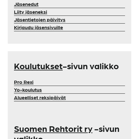
Jäsenedut
Liity jäseneksi
Jäsentietojen päivitys
Kirjaudu jäsensivuille
Koulutukset
-sivun valikko
Pro Rexi
Yo-koulutus
Alueelliset reksipäivät
Suomen Rehtorit ry
-sivun
valikko