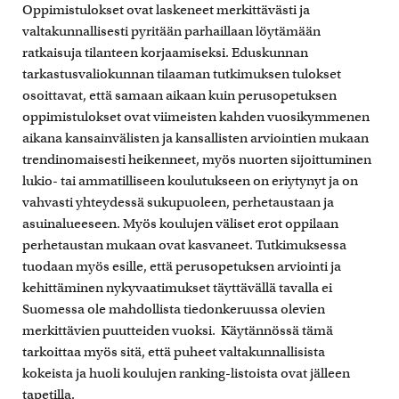
Oppimistulokset ovat laskeneet merkittävästi ja
valtakunnallisesti pyritään parhaillaan löytämään
ratkaisuja tilanteen korjaamiseksi. Eduskunnan
tarkastusvaliokunnan tilaaman tutkimuksen tulokset
osoittavat, että samaan aikaan kuin perusopetuksen
oppimistulokset ovat viimeisten kahden vuosikymmenen
aikana kansainvälisten ja kansallisten arviointien mukaan
trendinomaisesti heikenneet, myös nuorten sijoittuminen
lukio- tai ammatilliseen koulutukseen on eriytynyt ja on
vahvasti yhteydessä sukupuoleen, perhetaustaan ja
asuinalueeseen. Myös koulujen väliset erot oppilaan
perhetaustan mukaan ovat kasvaneet. Tutkimuksessa
tuodaan myös esille, että perusopetuksen arviointi ja
kehittäminen nykyvaatimukset täyttävällä tavalla ei
Suomessa ole mahdollista tiedonkeruussa olevien
merkittävien puutteiden vuoksi. Käytännössä tämä
tarkoittaa myös sitä, että puheet valtakunnallisista
kokeista ja huoli koulujen ranking-listoista ovat jälleen
tapetilla.