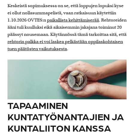
Keskeistä sopimuksessa on se, että loppujen lopuksi kyse
ei ollut nollasummapelistä, vaan ratkaisuun käytettiin
1.10.2026 OVTES:n
paikallista kehittämiserää
. Rehtoreiden
ääni tuli kuulluksi eikä aikaisemmin jakajana toiminut 20
päässyt nousemaan. Käytännössä tämä tarkoittaa sitä, että
rehtorin palkka ei voi laskea pelkästään oppilaskohtaisen
tuen päätösten vaikutuksesta
.
TAPAAMINEN
KUNTATYÖNANTAJIEN JA
KUNTALIITON KANSSA