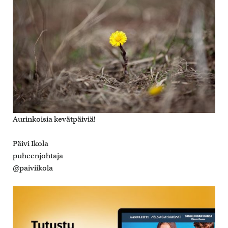
Aurinkoisia kevätpäiviä!
Päivi Ikola
puheenjohtaja
@paiviikola