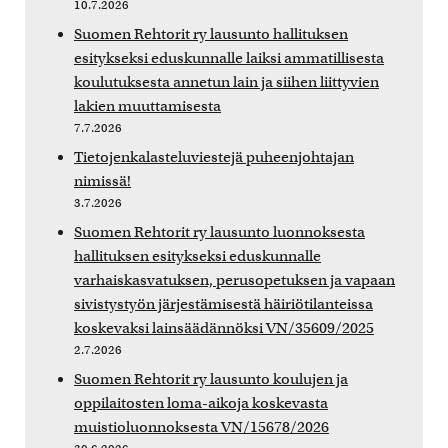
10.7.2026
Suomen Rehtorit ry lausunto hallituksen
esitykseksi eduskunnalle laiksi ammatillisesta
koulutuksesta annetun lain ja siihen liittyvien
lakien muuttamisesta
7.7.2026
Tietojenkalasteluviestejä puheenjohtajan
nimissä!
3.7.2026
Suomen Rehtorit ry lausunto luonnoksesta
hallituksen esitykseksi eduskunnalle
varhaiskasvatuksen, perusopetuksen ja vapaan
sivistystyön järjestämisestä häiriötilanteissa
koskevaksi lainsäädännöksi VN/35609/2025
2.7.2026
Suomen Rehtorit ry lausunto koulujen ja
oppilaitosten loma-aikoja koskevasta
muistioluonnoksesta VN/15678/2026