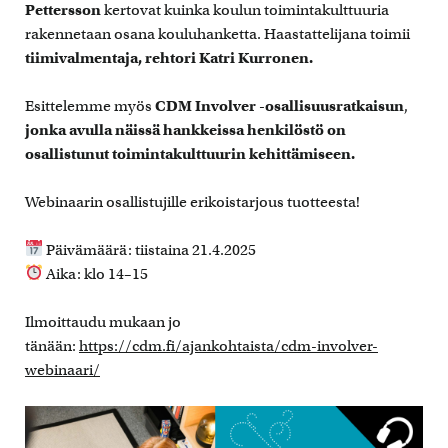
Pettersson
kertovat kuinka koulun toimintakulttuuria
rakennetaan osana kouluhanketta. Haastattelijana toimii
tiimivalmentaja, rehtori Katri Kurronen.
Esittelemme myös
CDM Involver -osallisuusratkaisun
,
jonka avulla näissä hankkeissa henkilöstö on
osallistunut toimintakulttuurin kehittämiseen.
Webinaarin osallistujille erikoistarjous tuotteesta!
Päivämäärä: tiistaina 21.4.2025
Aika: klo 14–15
Ilmoittaudu mukaan jo
tänään:
https://cdm.fi/ajankohtaista/cdm-involver-
webinaari/