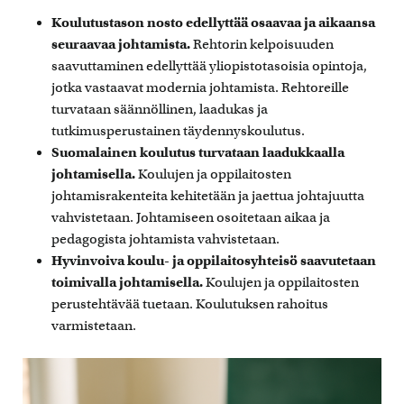
Koulutustason nosto edellyttää osaavaa ja aikaansa
seuraavaa johtamista.
Rehtorin kelpoisuuden
saavuttaminen edellyttää yliopistotasoisia opintoja,
jotka vastaavat modernia johtamista. Rehtoreille
turvataan säännöllinen, laadukas ja
tutkimusperustainen täydennyskoulutus.
Suomalainen koulutus turvataan laadukkaalla
johtamisella.
Koulujen ja oppilaitosten
johtamisrakenteita kehitetään ja jaettua johtajuutta
vahvistetaan. Johtamiseen osoitetaan aikaa ja
pedagogista johtamista vahvistetaan.
Hyvinvoiva koulu- ja oppilaitosyhteisö saavutetaan
toimivalla johtamisella.
Koulujen ja oppilaitosten
perustehtävää tuetaan. Koulutuksen rahoitus
varmistetaan.