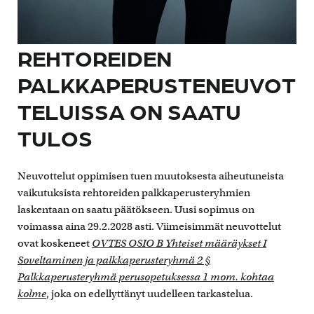
REHTOREIDEN
PALKKAPERUSTENEUVOT
TELUISSA ON SAATU
TULOS
Neuvottelut oppimisen tuen muutoksesta aiheutuneista
vaikutuksista rehtoreiden palkkaperusteryhmien
laskentaan on saatu päätökseen. Uusi sopimus on
voimassa aina 29.2.2028 asti. Viimeisimmät neuvottelut
ovat koskeneet
OVTES OSIO B Yhteiset määräykset I
Soveltaminen ja palkkaperusteryhmä 2 §
Palkkaperusteryhmä perusopetuksessa 1 mom. kohtaa
kolme
, joka on edellyttänyt uudelleen tarkastelua.