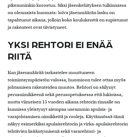
pikemminkin korostuu. Siksi jäsenkehityksen tulkinnassa
on olennaista huomata: loiva jäsenmäärän lasku on
tapahtunut aikana, jolloin koko koulukenttä on supistunut
ja rakenteet ovat tiivistyneet.
YKSI REHTORI EI ENÄÄ
RIITÄ
Kun jäsenmäärää tarkastelee muuttuneen
toimintaympäristön valossa, huomioon tulee ottaa myös
johtamisen rakenteiden muutos. Rehtori on säilynyt
perusnimikkeenä sekä perusopetuksessa että lukioissa,
mutta viimeisen 15 vuoden aikana rehtorin rinnalle on
kunnissa yleistynyt aiempaa useammin apulais- ja
varajohtamisen nimikkeitä ja rooleja. Käytännössä tämä
näkyy esimerkiksi apulaisrehtorin ja virka-apulaisrehtorin
tehtävien lisääntymisenä sekä vararehtori- ja