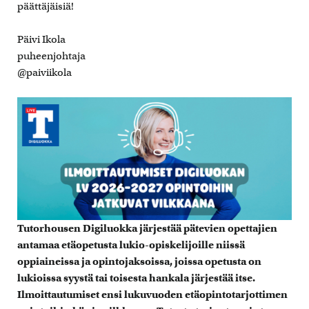
päättäjäisiä!
Päivi Ikola
puheenjohtaja
@paiviikola
Tutorhousen Digiluokka järjestää pätevien opettajien
antamaa etäopetusta lukio-opiskelijoille niissä
oppiaineissa ja opintojaksoissa, joissa opetusta on
lukioissa syystä tai toisesta hankala järjestää itse.
Ilmoittautumiset ensi lukuvuoden etäopintotarjottimen