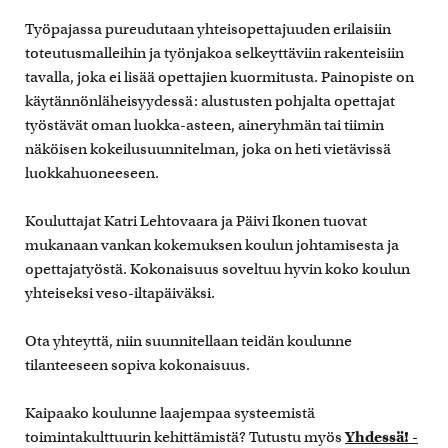
Työpajassa pureudutaan yhteisopettajuuden erilaisiin
toteutusmalleihin ja työnjakoa selkeyttäviin rakenteisiin
tavalla, joka ei lisää opettajien kuormitusta. Painopiste on
käytännönläheisyydessä: alustusten pohjalta opettajat
työstävät oman luokka-asteen, aineryhmän tai tiimin
näköisen kokeilusuunnitelman, joka on heti vietävissä
luokkahuoneeseen.
Kouluttajat Katri Lehtovaara ja Päivi Ikonen tuovat
mukanaan vankan kokemuksen koulun johtamisesta ja
opettajatyöstä. Kokonaisuus soveltuu hyvin koko koulun
yhteiseksi veso-iltapäiväksi.
Ota yhteyttä, niin suunnitellaan teidän koulunne
tilanteeseen sopiva kokonaisuus.
Kaipaako koulunne laajempaa systeemistä
toimintakulttuurin kehittämistä? Tutustu myös
Yhdessä! -