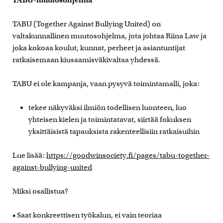
TABU-muutosohjelma
TABU (Together Against Bullying United) on
valtakunnallinen muutosohjelma, jota johtaa Riina Law ja
joka kokoaa koulut, kunnat, perheet ja asiantuntijat
ratkaisemaan kiusaamisväkivaltaa yhdessä.
TABU ei ole kampanja, vaan pysyvä toimintamalli, joka:
tekee näkyväksi ilmiön todellisen luonteen, luo
yhteisen kielen ja toimintatavat, siirtää fokuksen
yksittäisistä tapauksista rakenteellisiin ratkaisuihin
Lue lisää:
https://goodwinsociety.fi/pages/tabu-together-
against-bullying-united
Miksi osallistua?
• Saat konkreettisen työkalun, ei vain teoriaa