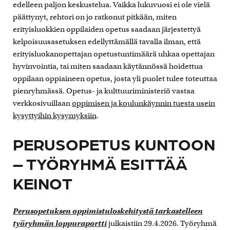
edelleen paljon keskustelua. Vaikka lukuvuosi ei ole vielä
päättynyt, rehtori on jo ratkonut pitkään, miten
erityisluokkien oppilaiden opetus saadaan järjestettyä
kelpoisuusasetuksen edellyttämällä tavalla ilman, että
erityisluokanopettajan opetustuntimäärä uhkaa opettajan
hyvinvointia, tai miten saadaan käytännössä hoidettua
oppilaan oppiaineen opetus, josta yli puolet tulee toteuttaa
pienryhmässä. Opetus- ja kulttuuriministeriö vastaa
verkkosivuillaan
oppimisen ja koulunkäynnin tuesta usein
kysyttyihin kysymyksiin
.
PERUSOPETUS KUNTOON
– TYÖRYHMÄ ESITTÄÄ
KEINOT
Perusopetuksen oppimistuloskehitystä tarkastelleen
työryhmän loppuraportti
julkaistiin 29.4.2026. Työryhmä