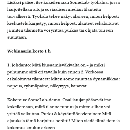
Lisäksi pääset itse kokeilemaan SomeLab-työkalua, jossa
harjoitellaan aitoja sosiaalisen median tilanteita
turvallisesti. Työkalu tekee näkyväksi sen, miten helposti
keskustelu kärjistyy, miten helposti tilanteet eskaloituvat
ja miten tilannetta voi yrittää purkaa tai ohjata toiseen
suuntaan.
Webinaarin kesto 1 h
1. Johdanto: Mitä kiusaamisväkivalta on – ja miksi
puhumme siitä eri tavalla kuin ennen 2. Verkossa
eskaloituvat tilanteet: Miten some muuttaa dynamiikkaa:
nopeus, ryhmäpaine, näkyvyys, kanavat
Kokemus: SomeLab-demo: Osallistujat pääsevät itse
kokeilemaan, miltä tilanne tuntuu ja miten siihen voi
yrittää vaikuttaa. Purku & käytäntöön vieminen: Mitä
ajatuksia tämä harjoitus herätti? Miten viedä tämä tieto ja
kokemus koulun arkeen