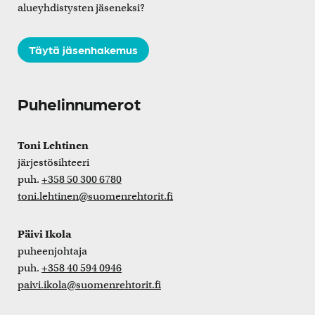
alueyhdistysten jäseneksi?
Täytä jäsenhakemus
Puhelinnumerot
Toni Lehtinen
järjestösihteeri
puh.
+358 50 300 6780
toni.lehtinen@suomenrehtorit.fi
Päivi Ikola
puheenjohtaja
puh.
+358 40 594 0946
paivi.ikola@suomenrehtorit.fi