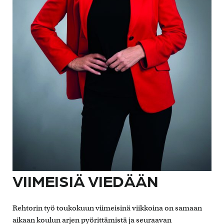
VIIMEISIÄ VIEDÄÄN
Rehtorin työ toukokuun viimeisinä viikkoina on samaan
aikaan koulun arjen pyörittämistä ja seuraavan