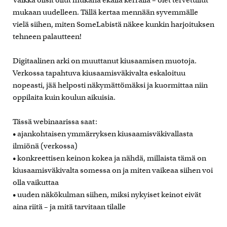
Vaikka olisit ollut mukana ekalla kerralla – olet tervetullut
mukaan uudelleen. Tällä kertaa mennään syvemmälle
vielä siihen, miten SomeLabistä näkee kunkin harjoituksen
tehneen palautteen!
Digitaalinen arki on muuttanut kiusaamisen muotoja.
Verkossa tapahtuva kiusaamisväkivalta eskaloituu
nopeasti, jää helposti näkymättömäksi ja kuormittaa niin
oppilaita kuin koulun aikuisia.
Tässä webinaarissa saat:
• ajankohtaisen ymmärryksen kiusaamisväkivallasta
ilmiönä (verkossa)
• konkreettisen keinon kokea ja nähdä, millaista tämä on
kiusaamisväkivalta somessa on ja miten vaikeaa siihen voi
olla vaikuttaa
• uuden näkökulman siihen, miksi nykyiset keinot eivät
aina riitä – ja mitä tarvitaan tilalle