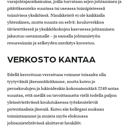
varajohtajaratkaisuina, joilla turvataan arjen johtaminen ja
päätöksenteko suurissa tai useassa toimipisteessä
toimivissa yksiköissä. Nimikkeistö ei ole kaikkialla
yhtenäinen, mutta suunta on selvä: kouluverkkoa
tiivistettäessä ja yksikkökokojen kasvaessa johtaminen
jakautuu useammalle – ja samalla johtamistyön
resursoinnin ja selkeyden merkitys korostuu.
VERKOSTO KANTAA
Edellä kerrottuun verrattuna voimme toisaalta olla
tyytyväisiä jäsenmääräämme, mutta kuten jo
peruskoulujen ja lukioidenkin kokonaismäärä 2249 antaa
suuntaa, että meillä on tavoittamatta vielä todella paljon
yleissivistävässä koulutuksessa työskenteleviä
potentiaalisia jäseniä. Kutsu siis kollegasi mukaan
toimintaamme ja muista myös elokuussa
johtamistehtävissä aloittavat henkilöt.