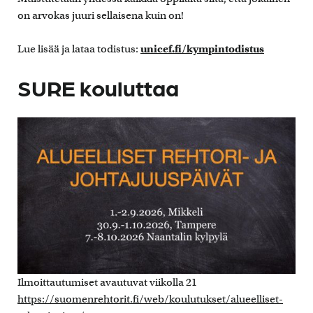
on arvokas juuri sellaisena kuin on!
Lue lisää ja lataa todistus:
unicef.fi/kympintodistus
SURE kouluttaa
Ilmoittautumiset avautuvat viikolla 21
https://suomenrehtorit.fi/web/koulutukset/alueelliset-