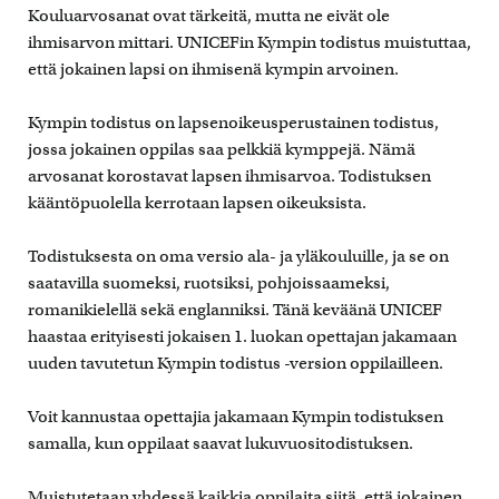
Kouluarvosanat ovat tärkeitä, mutta ne eivät ole
ihmisarvon mittari. UNICEFin Kympin todistus muistuttaa,
että jokainen lapsi on ihmisenä kympin arvoinen.
Kympin todistus on lapsenoikeusperustainen todistus,
jossa jokainen oppilas saa pelkkiä kymppejä. Nämä
arvosanat korostavat lapsen ihmisarvoa. Todistuksen
kääntöpuolella kerrotaan lapsen oikeuksista.
Todistuksesta on oma versio ala- ja yläkouluille, ja se on
saatavilla suomeksi, ruotsiksi, pohjoissaameksi,
romanikielellä sekä englanniksi. Tänä keväänä UNICEF
haastaa erityisesti jokaisen 1. luokan opettajan jakamaan
uuden tavutetun Kympin todistus -version oppilailleen.
Voit kannustaa opettajia jakamaan Kympin todistuksen
samalla, kun oppilaat saavat lukuvuositodistuksen.
Muistutetaan yhdessä kaikkia oppilaita siitä, että jokainen