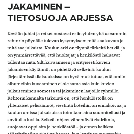
JAKAMINEN –
TIETOSUOJA ARJESSA
Kevään juhlat ja retket nostavat esiin yhden yhä useammin
rehtorin pöydälle tulevan kysymyksen: mitä saa kuvata ja
mitä saa julkaista. Koulun arki on täynnä tärkeitä hetkiä, ja
on ymmärrettävää, että huoltajat ja henkilöstö haluavat
tallentaa niitä. Silti kuvaamisen ja erityisesti kuvien
jakamisen käytännöt on pidettävä selkeinä: koulun
järjestämissä tilaisuuksissa on hyvä muistuttaa, että omiin
albumeihin kuvaaminen ei ole sama asia kuin kuvien
julkaiseminen somessa tai jakaminen laajoille ryhmille.
Rehtorin kannalta tärkeintä on, että henkilöstöllä on
yhtenäiset pelisäännöt, viestintä koteihin on ennakoivaa ja
koulun omissa julkaisuissa toimitaan aina suunnitellusti ja
sovituilla luvilla. Selkeät ohjeet vähentävät ristiriitoja,
suojaavat oppilaita ja henkilöstöä – ja ennen kaikkea
säästävät aikaa siinä vaiheessa, kun kevät on muutenkin