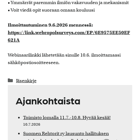
• Ymmärrät paremmin ilmiön vakavuuden ja mekanismit
• Voit viedä opit suoraan omaan kouluusi
Ilmoittautuminen 9.6.2026 mennessä:
https://link.webropolsurveys.com/EP/6E9575EE50EF
621A
Webinaarilinkki lähetetään sinulle 10.6. ilmoittamaasi
sähköpostiosoitteeseen.
Kategoriat
Jäsenkirje
Ajankohtaista
Toimisto lomalla 11.7.-10.8. Hyvää kesää!
10.7.2026
Suomen Rehtorit ry lausunto hallituksen