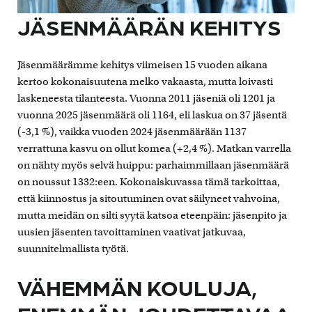
JÄSENMÄÄRÄN KEHITYS
Jäsenmäärämme kehitys viimeisen 15 vuoden aikana
kertoo kokonaisuutena melko vakaasta, mutta loivasti
laskeneesta tilanteesta. Vuonna 2011 jäseniä oli 1201 ja
vuonna 2025 jäsenmäärä oli 1164, eli laskua on 37 jäsentä
(-3,1 %), vaikka vuoden 2024 jäsenmäärään 1137
verrattuna kasvu on ollut komea (+2,4 %). Matkan varrella
on nähty myös selvä huippu: parhaimmillaan jäsenmäärä
on noussut 1332:een. Kokonaiskuvassa tämä tarkoittaa,
että kiinnostus ja sitoutuminen ovat säilyneet vahvoina,
mutta meidän on silti syytä katsoa eteenpäin: jäsenpito ja
uusien jäsenten tavoittaminen vaativat jatkuvaa,
suunnitelmallista työtä.
VÄHEMMÄN KOULUJA,