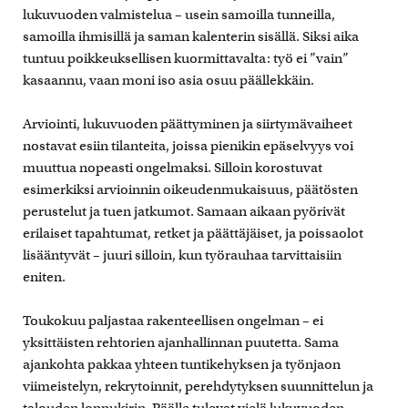
lukuvuoden valmistelua – usein samoilla tunneilla,
samoilla ihmisillä ja saman kalenterin sisällä. Siksi aika
tuntuu poikkeuksellisen kuormittavalta: työ ei ”vain”
kasaannu, vaan moni iso asia osuu päällekkäin.
Arviointi, lukuvuoden päättyminen ja siirtymävaiheet
nostavat esiin tilanteita, joissa pienikin epäselvyys voi
muuttua nopeasti ongelmaksi. Silloin korostuvat
esimerkiksi arvioinnin oikeudenmukaisuus, päätösten
perustelut ja tuen jatkumot. Samaan aikaan pyörivät
erilaiset tapahtumat, retket ja päättäjäiset, ja poissaolot
lisääntyvät – juuri silloin, kun työrauhaa tarvittaisiin
eniten.
Toukokuu paljastaa rakenteellisen ongelman – ei
yksittäisten rehtorien ajanhallinnan puutetta. Sama
ajankohta pakkaa yhteen tuntikehyksen ja työnjaon
viimeistelyn, rekrytoinnit, perehdytyksen suunnittelun ja
talouden loppukirin. Päälle tulevat vielä lukuvuoden