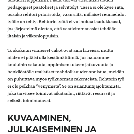
pedagogiset päätökset ja selvittelyt. Tässä ei ole kyse siitä,
osaako rehtori priorisoida, vaan siitä, millaiset reunaehdot
työlle on tehty. Rehtorin työtä ei voi hoitaa laadukkaasti,
jos järjestelmä olettaa, että vaativimmat asiat tehdään
iltaisin ja viikonloppuisin.
Toukokuun viimeiset viikot ovat aina kiireisiä, mutta
niiden ei pitäisi olla kestämättömiä. Jos haluamme
kouluihin vakautta, oppimisen tukeen jatkuvuutta ja
henkilöstölle realistiset mahdollisuudet onnistua, meidän
on puhuttava myös työkuorman rakenteista. Rehtorin työ
ei ole pelkkää “venymistä”. Se on asiantuntijajohtamista,
joka tarvitsee toimivat aikataulut, riittävät resurssit ja
selkeät toimintatavat.
KUVAAMINEN,
JULKAISEMINEN JA