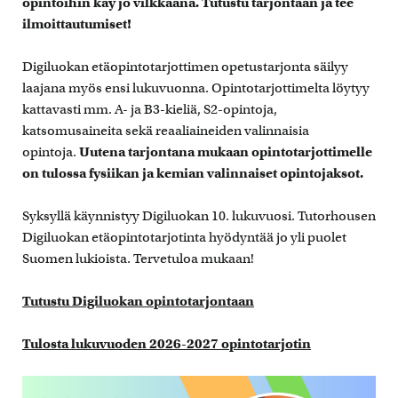
opintoihin käy jo vilkkaana. Tutustu tarjontaan ja tee
ilmoittautumiset!
Digiluokan etäopintotarjottimen opetustarjonta säilyy
laajana myös ensi lukuvuonna. Opintotarjottimelta löytyy
kattavasti mm. A- ja B3-kieliä, S2-opintoja,
katsomusaineita sekä reaaliaineiden valinnaisia
opintoja.
Uutena tarjontana mukaan opintotarjottimelle
on tulossa fysiikan ja kemian valinnaiset opintojaksot.
Syksyllä käynnistyy Digiluokan 10. lukuvuosi. Tutorhousen
Digiluokan etäopintotarjotinta hyödyntää jo yli puolet
Suomen lukioista. Tervetuloa mukaan!
Tutustu Digiluokan opintotarjontaan
Tulosta lukuvuoden 2026-2027 opintotarjotin