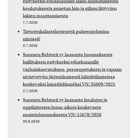
esitykseksi eduskunnalle laiksi ammatillisesta
koulutuksesta annetun lain ja siihen liittyvien
lakien muuttamisesta
7.7.2026
Tietojenkalasteluviestejä puheenjohtajan
nimissä!
3.7.2026
Suomen Rehtorit ry lausunto luonnoksesta
hallituksen esitykseksi eduskunnalle
varhaiskasvatuksen, perusopetuksen ja vapaan
sivistystyön järjestämisestä häiriötilanteissa
koskevaksi lainsäädännöksi VN/35609/2025
2.7.2026
Suomen Rehtorit ry lausunto koulujen ja
oppilaitosten loma-aikoja koskevasta
muistioluonnoksesta VN/15678/2026
30.6.2026