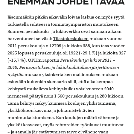
ENEMMÄN JOHDETTAVAA
Jäsenmäärän pitkän aikavälin loivaa laskua on myös syytä
tarkastella suhteessa toimintaympäristön muutokseen.
Suomen peruskoulu- ja lukioverkko ovat samaan aikaan
harventuneet selvästi:
Tilastokeskuksen
mukaan vuonna
2011 peruskouluja oli 2709 ja lukioita 388, kun taas vuoden
2025 lopussa peruskouluja oli 1922 (-29,1 %) ja lukioita 327
(-15,7 %).
OPH:n raportin
Peruskoulut ja lukiot 2011 –
2040, Perusopetuksen ja lukiokoulutuksen järjestämisen
nykytila
mukaan yksinkertaisen mallinnuksen mukaan
esitetään kuitenkin skenaario siitä, että aikaisempaa
kehitystä mukaileva kehityskulku voisi vuoteen 2040
mennessä päätyä noin 1 560 peruskouluun ja 280 lukioon.
Tämä kehitys näkyy kunnissa koulujen yhdistämisinä,
yksikkökoon kasvuna ja johtamistehtävien
monimutkaistumisena. Kun koulujen määrä vähenee ja
yksiköt kasvavat, myös rehtoreiden työnkuvat muuttuvat
– ja samalla järjestäytymisen tarve ei vähene vaan