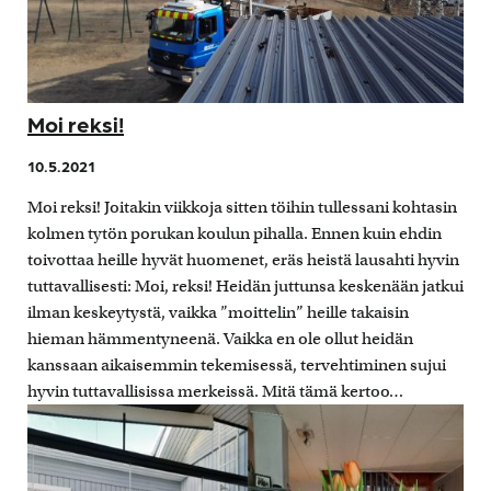
Moi reksi!
10.5.2021
Moi reksi! Joitakin viikkoja sitten töihin tullessani kohtasin
kolmen tytön porukan koulun pihalla. Ennen kuin ehdin
toivottaa heille hyvät huomenet, eräs heistä lausahti hyvin
tuttavallisesti: Moi, reksi! Heidän juttunsa keskenään jatkui
ilman keskeytystä, vaikka ”moittelin” heille takaisin
hieman hämmentyneenä. Vaikka en ole ollut heidän
kanssaan aikaisemmin tekemisessä, tervehtiminen sujui
hyvin tuttavallisissa merkeissä. Mitä tämä kertoo…