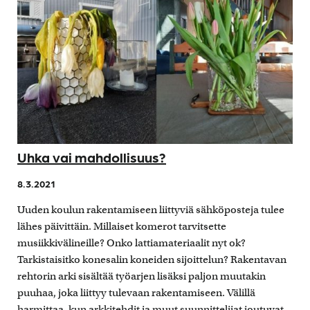
Uhka vai mahdollisuus?
8.3.2021
Uuden koulun rakentamiseen liittyviä sähköposteja tulee
lähes päivittäin. Millaiset komerot tarvitsette
musiikkivälineille? Onko lattiamateriaalit nyt ok?
Tarkistaisitko konesalin koneiden sijoittelun? Rakentavan
rehtorin arki sisältää työarjen lisäksi paljon muutakin
puuhaa, joka liittyy tulevaan rakentamiseen. Välillä
harmittaa, kun arkkitehdit ja muut suunnittelijat joutuvat