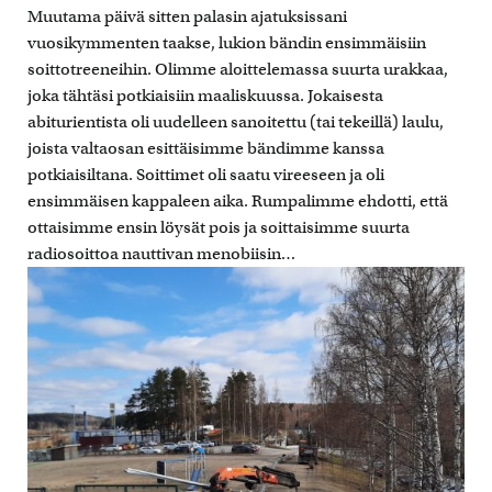
Muutama päivä sitten palasin ajatuksissani
vuosikymmenten taakse, lukion bändin ensimmäisiin
soittotreeneihin. Olimme aloittelemassa suurta urakkaa,
joka tähtäsi potkiaisiin maaliskuussa. Jokaisesta
abiturientista oli uudelleen sanoitettu (tai tekeillä) laulu,
joista valtaosan esittäisimme bändimme kanssa
potkiaisiltana. Soittimet oli saatu vireeseen ja oli
ensimmäisen kappaleen aika. Rumpalimme ehdotti, että
ottaisimme ensin löysät pois ja soittaisimme suurta
radiosoittoa nauttivan menobiisin…