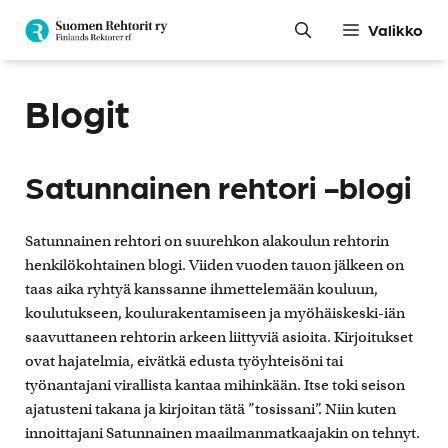
Siirry
Valikko
sisältöön
Blogit
Satunnainen rehtori -blogi
Satunnainen rehtori on suurehkon alakoulun rehtorin
henkilökohtainen blogi. Viiden vuoden tauon jälkeen on
taas aika ryhtyä kanssanne ihmettelemään kouluun,
koulutukseen, koulurakentamiseen ja myöhäiskeski-iän
saavuttaneen rehtorin arkeen liittyviä asioita. Kirjoitukset
ovat hajatelmia, eivätkä edusta työyhteisöni tai
työnantajani virallista kantaa mihinkään. Itse toki seison
ajatusteni takana ja kirjoitan tätä ”tosissani”. Niin kuten
innoittajani Satunnainen maailmanmatkaajakin on tehnyt.