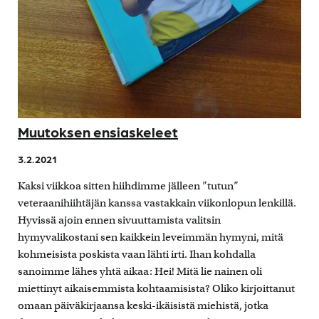
Muutoksen ensiaskeleet
3.2.2021
Kaksi viikkoa sitten hiihdimme jälleen ”tutun”
veteraanihiihtäjän kanssa vastakkain viikonlopun lenkillä.
Hyvissä ajoin ennen sivuuttamista valitsin
hymyvalikostani sen kaikkein leveimmän hymyni, mitä
kohmeisista poskista vaan lähti irti. Ihan kohdalla
sanoimme lähes yhtä aikaa: Hei! Mitä lie nainen oli
miettinyt aikaisemmista kohtaamisista? Oliko kirjoittanut
omaan päiväkirjaansa keski-ikäisistä miehistä, jotka