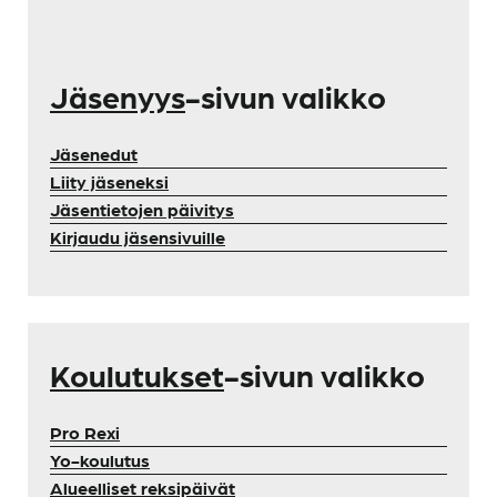
Jäsenyys
-sivun valikko
Jäsenedut
Liity jäseneksi
Jäsentietojen päivitys
Kirjaudu jäsensivuille
Koulutukset
-sivun valikko
Pro Rexi
Yo-koulutus
Alueelliset reksipäivät