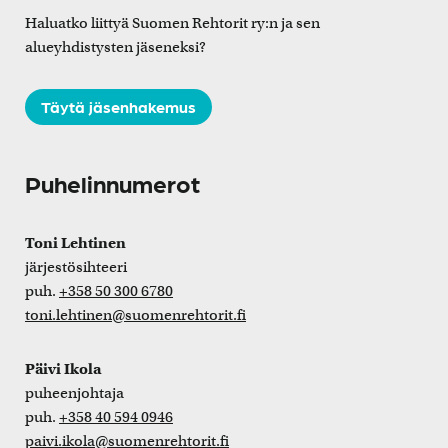
Haluatko liittyä Suomen Rehtorit ry:n ja sen
alueyhdistysten jäseneksi?
Täytä jäsenhakemus
Puhelinnumerot
Toni Lehtinen
järjestösihteeri
puh.
+358 50 300 6780
toni.lehtinen@suomenrehtorit.fi
Päivi Ikola
puheenjohtaja
puh.
+358 40 594 0946
paivi.ikola@suomenrehtorit.fi