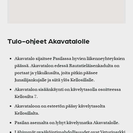
Tulo-ohjeet Akavatalolle
Akavatalo sijaitsee Pasilassa hyvien liikenneyhteyksien
päässä. Akavatalon edessä Rautatieläisenkadulta on
portaat ja ylikulkusilta, joita pitkin pääsee
Junailijankujalle ja siitä ylös Kellosillalle.
Akavatalon sisäänkäynti on kävelytasolla osoitteessa
Kellosilta 7.
Akavataloon on esteetön pääsy kävelytasolta
Kellosillalta.
Pasilan asemalta on lyhyt kävelymatka Akavatalolle.
Lähimmät pysäköintimahdollisuudet ovat
Veturiparkki