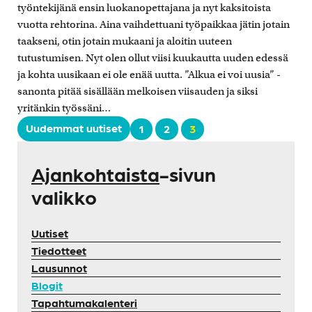
työntekijänä ensin luokanopettajana ja nyt kaksitoista
vuotta rehtorina. Aina vaihdettuani työpaikkaa jätin jotain
taakseni, otin jotain mukaani ja aloitin uuteen
tutustumisen. Nyt olen ollut viisi kuukautta uuden edessä
ja kohta uusikaan ei ole enää uutta. ”Alkua ei voi uusia” -
sanonta pitää sisällään melkoisen viisauden ja siksi
yritänkin työssäni…
Uudemmat uutiset
1
2
3
Ajankohtaista
-sivun
valikko
Uutiset
Tiedotteet
Lausunnot
Blogit
Tapahtumakalenteri