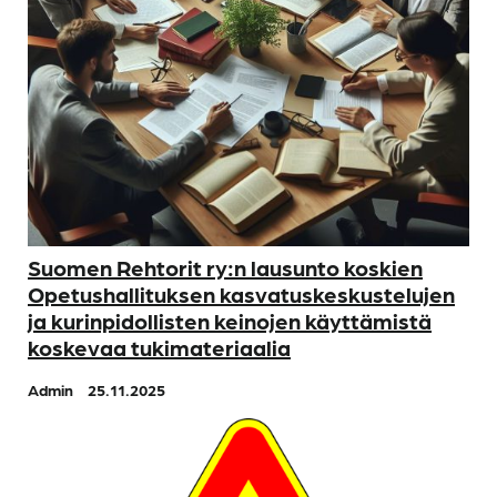
Suomen Rehtorit ry:n lausunto koskien
Opetushallituksen kasvatuskeskustelujen
ja kurinpidollisten keinojen käyttämistä
koskevaa tukimateriaalia
Admin
25.11.2025