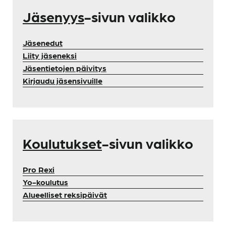
Jäsenyys
-sivun valikko
Jäsenedut
Liity jäseneksi
Jäsentietojen päivitys
Kirjaudu jäsensivuille
Koulutukset
-sivun valikko
Pro Rexi
Yo-koulutus
Alueelliset reksipäivät