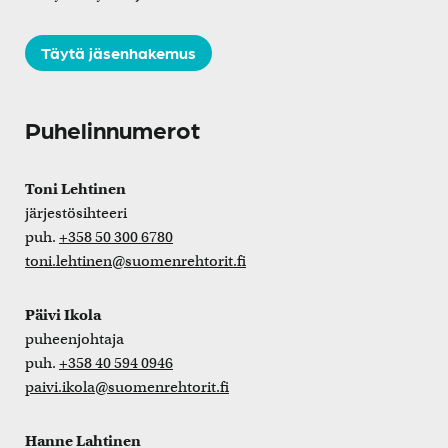
Täytä jäsenhakemus
Puhelinnumerot
Toni Lehtinen
järjestösihteeri
puh.
+358 50 300 6780
toni.lehtinen@suomenrehtorit.fi
Päivi Ikola
puheenjohtaja
puh.
+358 40 594 0946
paivi.ikola@suomenrehtorit.fi
Hanne Lahtinen