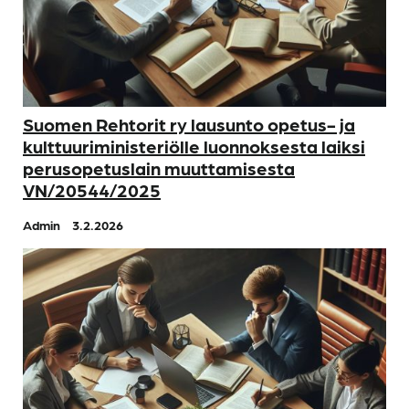
Suomen Rehtorit ry lausunto opetus- ja
kulttuuriministeriölle luonnoksesta laiksi
perusopetuslain muuttamisesta
VN/20544/2025
Admin
3.2.2026