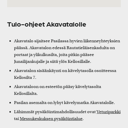
Tulo-ohjeet Akavatalolle
Akavatalo sijaitsee Pasilassa hyvien liikenneyhteyksien
päässä. Akavatalon edessä Rautatieläisenkadulta on
portaat ja ylikulkusilta, joita pitkin pääsee
Junailijankujalle ja siitä ylös Kellosillalle.
Akavatalon sisäänkäynti on kävelytasolla osoitteessa
Kellosilta 7.
Akavataloon on esteetön pääsy kävelytasolta
Kellosillalta.
Pasilan asemalta on lyhyt kävelymatka Akavatalolle.
Lähimmät pysäköintimahdollisuudet ovat
Veturiparkki
tai
Messukeskuksen pysäköintialue
.