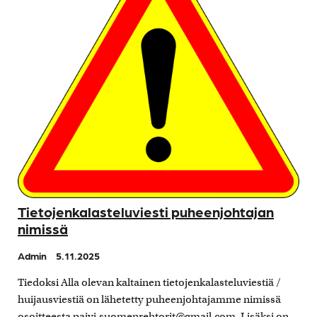
Tietojenkalasteluviesti puheenjohtajan
nimissä
Admin
5.11.2025
Tiedoksi Alla olevan kaltainen tietojenkalasteluviestiä /
huijausviestiä on lähetetty puheenjohtajamme nimissä
osoitteesta paivi.suomenrehtorit@gmail.com. Lisäksi on