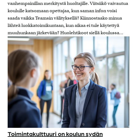
vanhempainillan merkitystä huoltajille. Viitsiikö vaivautua
koululle katsomaan opettajaa, kun saman infon voisi
saada vaikka Teamsin välityksellä? Kiinnostaako minua
lähteä luokkatoimikuntaan, kun aikaa ei tule käytettyä
muuhunkaan järkevään? Huolehtikoot siellä koulussa…
Toimintakulttuuri on koulun sydän