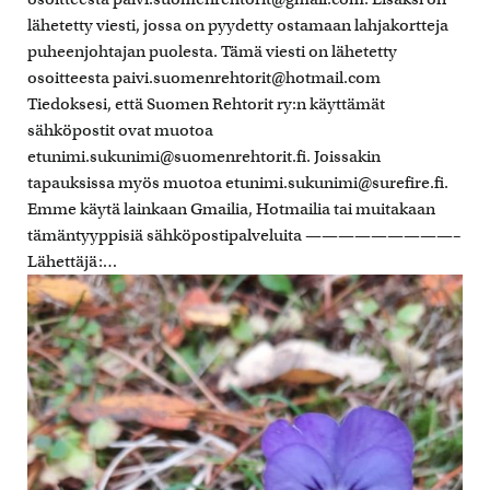
lähetetty viesti, jossa on pyydetty ostamaan lahjakortteja
puheenjohtajan puolesta. Tämä viesti on lähetetty
osoitteesta paivi.suomenrehtorit@hotmail.com
Tiedoksesi, että Suomen Rehtorit ry:n käyttämät
sähköpostit ovat muotoa
etunimi.sukunimi@suomenrehtorit.fi. Joissakin
tapauksissa myös muotoa etunimi.sukunimi@surefire.fi.
Emme käytä lainkaan Gmailia, Hotmailia tai muitakaan
tämäntyyppisiä sähköpostipalveluita —————————–
Lähettäjä:…