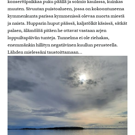
konserttipaikkaa puku päällä ja solmio kaulassa, kuinkas
muuten. Sivuutan puistoalueen, jossa on kokoontuneena
kymmenkunta parissa kymmenissä olevaa nuorta miestä
ja naista. Hupparin huput päässä, kaljatölkit käsissä, sätkät
palaen, älämölöä pitäen he ottavat vastaan arjen
loppuiltapäivän tunteja. Tunnelma ei ole riehakas,
enemmänkin hillityn negatiivinen kuullun perusteella.
Lähden mielessäni taustoittamaan…