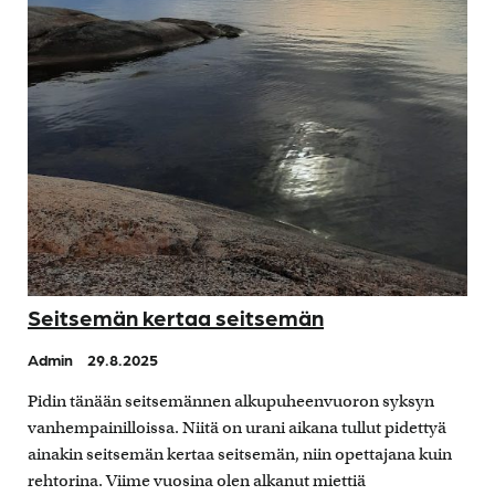
Seitsemän kertaa seitsemän
Admin
29.8.2025
Pidin tänään seitsemännen alkupuheenvuoron syksyn
vanhempainilloissa. Niitä on urani aikana tullut pidettyä
ainakin seitsemän kertaa seitsemän, niin opettajana kuin
rehtorina. Viime vuosina olen alkanut miettiä