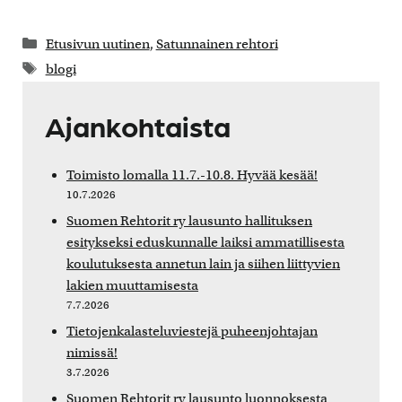
Kategoriat
Etusivun uutinen
,
Satunnainen rehtori
Avainsanat
blogi
Ajankohtaista
Toimisto lomalla 11.7.-10.8. Hyvää kesää!
10.7.2026
Suomen Rehtorit ry lausunto hallituksen
esitykseksi eduskunnalle laiksi ammatillisesta
koulutuksesta annetun lain ja siihen liittyvien
lakien muuttamisesta
7.7.2026
Tietojenkalasteluviestejä puheenjohtajan
nimissä!
3.7.2026
Suomen Rehtorit ry lausunto luonnoksesta