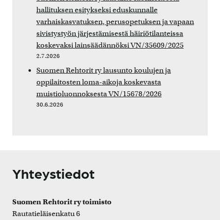
hallituksen esitykseksi eduskunnalle
varhaiskasvatuksen, perusopetuksen ja vapaan
sivistystyön järjestämisestä häiriötilanteissa
koskevaksi lainsäädännöksi VN/35609/2025
2.7.2026
Suomen Rehtorit ry lausunto koulujen ja
oppilaitosten loma-aikoja koskevasta
muistioluonnoksesta VN/15678/2026
30.6.2026
Yhteystiedot
Suomen Rehtorit ry toimisto
Rautatieläisenkatu 6