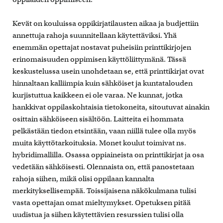
Kevät on kouluissa oppikirjatilausten aikaa ja budjettiin
annettuja rahoja suunnitellaan käytettäviksi. Yhä
enemmän opettajat nostavat puheisiin printtikirjojen
erinomaisuuden oppimisen käyttöliittymänä. Tässä
keskustelussa usein unohdetaan se, että printtikirjat ovat
hinnaltaan kalliimpia kuin sähköiset ja kuntatalouden
kurjistuttua kaikkeen ei ole varaa. Ne kunnat, jotka
hankkivat oppilaskohtaisia tietokoneita, sitoutuvat ainakin
osittain sähköiseen sisältöön. Laitteita ei hommata
pelkästään tiedon etsintään, vaan niillä tulee olla myös
muita käyttötarkoituksia. Monet koulut toimivat ns.
hybridimallilla. Osassa oppiaineista on printtikirjat ja osa
vedetään sähköisesti. Olennaista on, että panostetaan
rahoja siihen, mikä olisi oppilaan kannalta
merkityksellisempää. Toissijaisena näkökulmana tulisi
vasta opettajan omat mieltymykset. Opetuksen pitää
uudistua ja siihen käytettävien resurssien tulisi olla