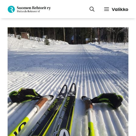
Siirry
Valikko
sisältöön