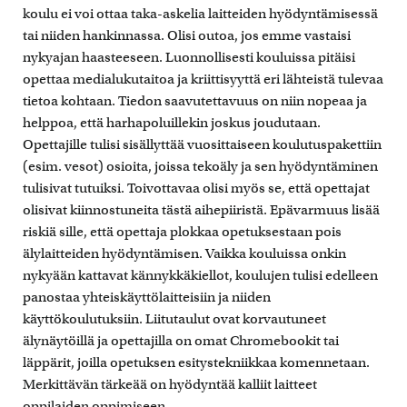
koulu ei voi ottaa taka-askelia laitteiden hyödyntämisessä
tai niiden hankinnassa. Olisi outoa, jos emme vastaisi
nykyajan haasteeseen. Luonnollisesti kouluissa pitäisi
opettaa medialukutaitoa ja kriittisyyttä eri lähteistä tulevaa
tietoa kohtaan. Tiedon saavutettavuus on niin nopeaa ja
helppoa, että harhapoluillekin joskus joudutaan.
Opettajille tulisi sisällyttää vuosittaiseen koulutuspakettiin
(esim. vesot) osioita, joissa tekoäly ja sen hyödyntäminen
tulisivat tutuiksi. Toivottavaa olisi myös se, että opettajat
olisivat kiinnostuneita tästä aihepiiristä. Epävarmuus lisää
riskiä sille, että opettaja plokkaa opetuksestaan pois
älylaitteiden hyödyntämisen. Vaikka kouluissa onkin
nykyään kattavat kännykkäkiellot, koulujen tulisi edelleen
panostaa yhteiskäyttölaitteisiin ja niiden
käyttökoulutuksiin. Liitutaulut ovat korvautuneet
älynäytöillä ja opettajilla on omat Chromebookit tai
läppärit, joilla opetuksen esitystekniikkaa komennetaan.
Merkittävän tärkeää on hyödyntää kalliit laitteet
oppilaiden oppimiseen.