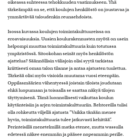
oikeassa suhteessa tehokkuuden vaatimukseen. Yhä
tärkeämpää on se, että koulujen henkilöstö on joustavaa ja
ymmärtävää taloudenkin reunaehdoista.
Isossa kuvassa koulujen toimintakulttuureissa on
eroavaisuuksia. Uusien koulurakennusten myötä on usein
helpompi muuttaa toimintakulttuuria kuin totutussa
ympäristössä. Sitookohan seinät myös henkilöstön
ajattelua? Säännöllisin väliajoin olisi syytä tarkistaa
kriittisesti oman talon tilanne ja antaa ajatusten tuulettua.
Tärkeää olisi myös visioida muutama vuosi eteenpäin.
Oppilasmäärien vähentyessä joistain tiloista joudutaan
ehkä luopumaan ja toisaalla se saattaa näkyä tilojen
täyttymisenä. Tämä luonnollisesti vaikuttaa koulun
käytänteisiin ja arjen toimintakulttuuriin. Rehtoreilla tulisi
olla rohkeutta viljellä ajatusta ”Vaikka tänään menee
hyvin, toimintakulttuuria tulee jatkuvasti kehittää”.
Perinteisillä menetelmillä matka etenee, mutta wassulla
edetessä näkee enemmän ja pääsee nopeammin perille.