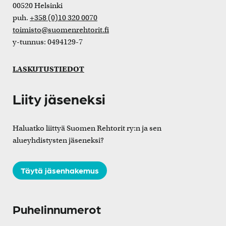
00520 Helsinki
puh.
+358 (0)10 320 0070
toimisto@suomenrehtorit.fi
y-tunnus: 0494129-7
LASKUTUSTIEDOT
Liity jäseneksi
Haluatko liittyä Suomen Rehtorit ry:n ja sen
alueyhdistysten jäseneksi?
Täytä jäsenhakemus
Puhelinnumerot