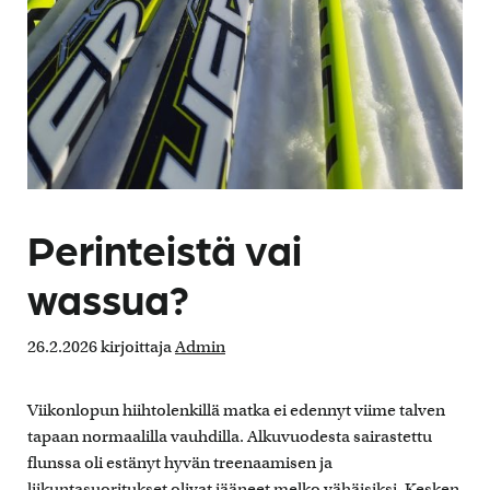
Perinteistä vai
wassua?
26.2.2026
kirjoittaja
Admin
Viikonlopun hiihtolenkillä matka ei edennyt viime talven
tapaan normaalilla vauhdilla. Alkuvuodesta sairastettu
flunssa oli estänyt hyvän treenaamisen ja
liikuntasuoritukset olivat jääneet melko vähäisiksi. Kesken