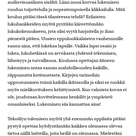
audiovisuaalinen sisältö. Liian moni korvaa lukemisen
ruudun tuijottelulla ja nopeatempoisella klikkailulla. Mitä
koulun pitäisi tässä tilanteessa tehdä? Erilaisten
lukuhankkeiden myötä pyritään kiireettömään
lukukokemukseen, jota olisi syytä harjoitella jo ihan
pienestä pitäen. Uusien eppuluokkalaisten vanhemmille
sanon aina, että lukekaa lapsille. Vaikka lapsi osaisi jo
lukea, lukuhetkissä on arvokasta yhdessä tekeminen,
läheisyys ja turvallisuus. Koulussa opettajan ääneen
lukeminen antaa saman mahdollisuuden kaikille,
riippumatta kotitaustasta. Kirjojen tarinoihin
uppoutuminen toimii kaikilla ikätasoilla ja siksi se ruokkii
myös mielikuvituksen kehittymistä. Kun valmista kuvaa ei
ole, joudutaan kuvittelemaan henkilöt ja ympäristö
omanlaiseksi. Lukeminen siis kannattaa aina!
Tekoälyn tulemisen myötä yhä enemmän oppilaita pitäisi
pystyä opettaa hyödyntämään kaikkea olemassa olevaa
tietoa niillä laitteilla, joita heillä on olemassa. Mielestäni