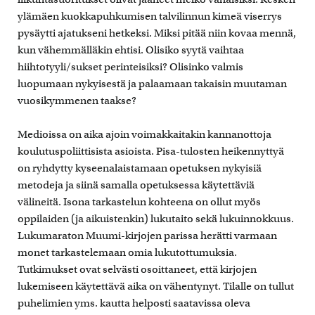
ylämäen kuokkapuhkumisen talvilinnun kimeä viserrys
pysäytti ajatukseni hetkeksi. Miksi pitää niin kovaa mennä,
kun vähemmälläkin ehtisi. Olisiko syytä vaihtaa
hiihtotyyli/sukset perinteisiksi? Olisinko valmis
luopumaan nykyisestä ja palaamaan takaisin muutaman
vuosikymmenen taakse?
Medioissa on aika ajoin voimakkaitakin kannanottoja
koulutuspoliittisista asioista. Pisa-tulosten heikennyttyä
on ryhdytty kyseenalaistamaan opetuksen nykyisiä
metodeja ja siinä samalla opetuksessa käytettäviä
välineitä. Isona tarkastelun kohteena on ollut myös
oppilaiden (ja aikuistenkin) lukutaito sekä lukuinnokkuus.
Lukumaraton Muumi-kirjojen parissa herätti varmaan
monet tarkastelemaan omia lukutottumuksia.
Tutkimukset ovat selvästi osoittaneet, että kirjojen
lukemiseen käytettävä aika on vähentynyt. Tilalle on tullut
puhelimien yms. kautta helposti saatavissa oleva