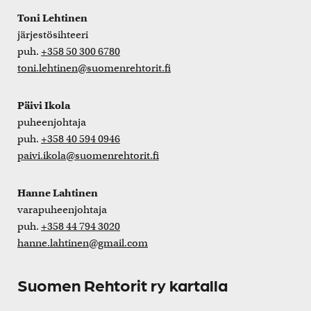
Toni Lehtinen
järjestösihteeri
puh.
+358 50 300 6780
toni.lehtinen@suomenrehtorit.fi
Päivi Ikola
puheenjohtaja
puh.
+358 40 594 0946
paivi.ikola@suomenrehtorit.fi
Hanne Lahtinen
varapuheenjohtaja
puh.
+358 44 794 3020
hanne.lahtinen@gmail.com
Suomen Rehtorit ry kartalla