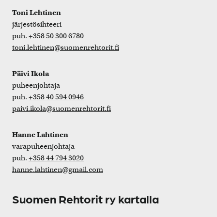
Toni Lehtinen
järjestösihteeri
puh.
+358 50 300 6780
toni.lehtinen@suomenrehtorit.fi
Päivi Ikola
puheenjohtaja
puh.
+358 40 594 0946
paivi.ikola@suomenrehtorit.fi
Hanne Lahtinen
varapuheenjohtaja
puh.
+358 44 794 3020
hanne.lahtinen@gmail.com
Suomen Rehtorit ry kartalla