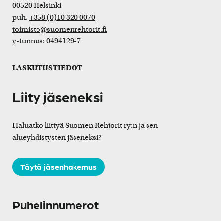
00520 Helsinki
puh.
+358 (0)10 320 0070
toimisto@suomenrehtorit.fi
y-tunnus: 0494129-7
LASKUTUSTIEDOT
Liity jäseneksi
Haluatko liittyä Suomen Rehtorit ry:n ja sen
alueyhdistysten jäseneksi?
Täytä jäsenhakemus
Puhelinnumerot