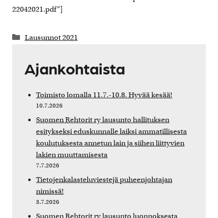
22042021.pdf”]
Kategoriat
Lausunnot 2021
Ajankohtaista
Toimisto lomalla 11.7.-10.8. Hyvää kesää!
10.7.2026
Suomen Rehtorit ry lausunto hallituksen
esitykseksi eduskunnalle laiksi ammatillisesta
koulutuksesta annetun lain ja siihen liittyvien
lakien muuttamisesta
7.7.2026
Tietojenkalasteluviestejä puheenjohtajan
nimissä!
3.7.2026
Suomen Rehtorit ry lausunto luonnoksesta