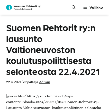
Siirry
Valikko
sisältöön
Suomen Rehtorit ry:n
lausunto
Valtioneuvoston
koulutuspoliittisesta
selonteosta 22.4.2021
22.4.2021
kirjoittaja
Admin
[gview file=”https://surefire.fi/web/wp-
content/uploads/sites/2/2021/04/Suomen-Rehtorit-ry-
Lausunto-Valtioneuvoston-koulutuspoliittinen-selonteko-