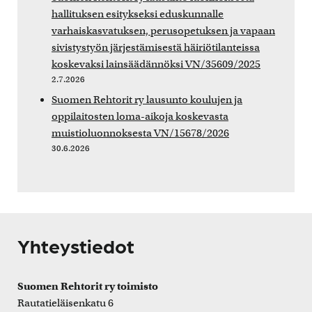
hallituksen esitykseksi eduskunnalle
varhaiskasvatuksen, perusopetuksen ja vapaan
sivistystyön järjestämisestä häiriötilanteissa
koskevaksi lainsäädännöksi VN/35609/2025
2.7.2026
Suomen Rehtorit ry lausunto koulujen ja
oppilaitosten loma-aikoja koskevasta
muistioluonnoksesta VN/15678/2026
30.6.2026
Yhteystiedot
Suomen Rehtorit ry toimisto
Rautatieläisenkatu 6