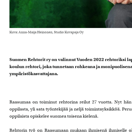
Kuva: Anna-Maija Heinonen, Studio Kuvapaja Oy
Suomen Rehtorit ry on valinnut Vuoden 2022 rehtoriksi
koulun rehtori, joka tunnetaan rohkeana ja monipuolisena 
ympäristökasvattajana.
Raasumaa on toiminut rehtorina reilut 27 vuotta. Nyt h
oppilasta, yli sata työntekijää ja neljä toimintayksikköä. Per
oppilaista opiskelee suomea toisena kielenä.
Rehtorin työ on Raasumaan mukaan ihmisenä ihmiselle olemi