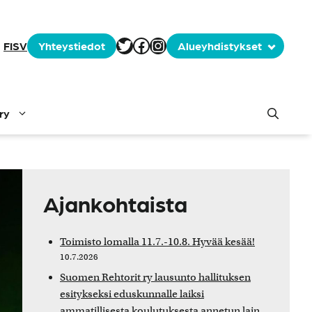
Tämä tässä on selite
Facebook
Instagram
FI
SV
Yhteystiedot
Alueyhdistykset
ry
Ajankohtaista
Toimisto lomalla 11.7.-10.8. Hyvää kesää!
10.7.2026
Suomen Rehtorit ry lausunto hallituksen
esitykseksi eduskunnalle laiksi
ammatillisesta koulutuksesta annetun lain