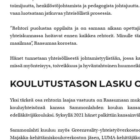
toimijuutta, henkilöstöjohtamista ja pedagogista johtajuutta.
vaan luotsataan jatkuvaa yhteisöllistä prosessia.
”Rehtori puolustaa oppilaita ja on samaan aikaan opettaj
yhteiskunnassa hoitavat ennen kaikkea rehtorit. Minulle t
maailmaa”, Raasumaa korostaa.
Hänet tunnetaan yhteisöllisestä johtamistyylistään, jossa k
missä myönteisyys, toiveikkuus ja hyväntahtoinen huumoriki
KOULUTUSTASON LASKU O
Yksi tärkeä osa rehtorin laajaa vastuuta on Raasumaan mu
kouluyhteisönsä kanssa Sammonlahden koulun kansalli
edelläkävijäkouluksi. Syksyllä 2021 hänet palkittiin kansainv
Sammonlahti kuuluu myös Greenreality-yhteistyöverkost
Majakka-kehittämiskouluverkoston jäsen, LUMA-kehittäjäkoul