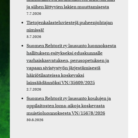
ja siihen liittyvien lakien muuttamisesta
7.7.2026
Tietojenkalasteluviestejä puheenjohtajan
nimissä!
3.7.2026
Suomen Rehtorit ry lausunto luonnoksesta
hallituksen esitykseksi eduskunnalle
varhaiskasvatuksen, perusopetuksen ja
vapaan sivistystyön järjestämisestä
häiriötilanteissa koskevaksi
lainsäädännöksi VN/35609/2025
2.7.2026
Suomen Rehtorit ry lausunto koulujen ja
oppilaitosten loma-aikoja koskevasta
muistioluonnoksesta VN/15678/2026
30.6.2026