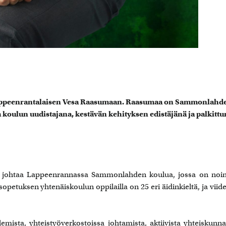
 lappeenrantalaisen Vesa Raasumaan. Raasumaa on Sammonlahd
koulun uudistajana, kestävän kehityksen edistäjänä ja palkittu
än johtaa Lappeenrannassa Sammonlahden koulua, jossa on noi
usopetuksen yhtenäiskoulun oppilailla on 25 eri äidinkieltä, ja viid
sta, yhteistyöverkostoissa johtamista, aktiivista yhteiskunnal