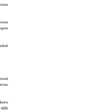
uvana
sessa
empaa
siinä
dessä
avan
uksen
tällä