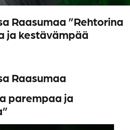
esa Raasumaa ”Rehtorina
a ja kestävämpää
esa Raasumaa
aa parempaa ja
a”