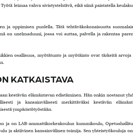
 Työtä leimaa vahva sivistystehtävä, eikä siinä paistatella keulak
ien ja oppimisen puolella. Tätä tehtäväkokonaisuutta suomalai
ämä on unelmaduuni, jossa voi auttaa, palvella ja rakentaa par
aikkien osallisuus, myötätunto ja myötäinto ovat tärkeitä arvoja 
n.
N KATKAISTAVA
kaan kestävän elämäntavan edistäminen. Hän onkin nostanut yh
sesti ja kansainvälisesti merkittäväksi kestävän elämänt
älisestä ympäristötyöstään.
oon ja on LAB-ammattikorkeakoulun kummikoulu, Opetushallit
u ja aktiivinen kansainvälinen toimija. Sen yhteistyökouluja on 