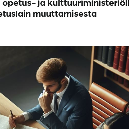
opetus- ja kulttuuriministeriöl
etuslain muuttamisesta