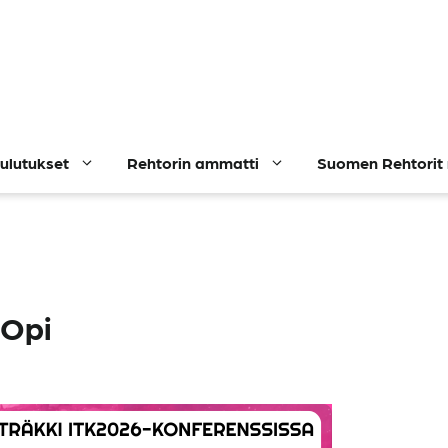
ulutukset
Rehtorin ammatti
Suomen Rehtorit 
 Opi