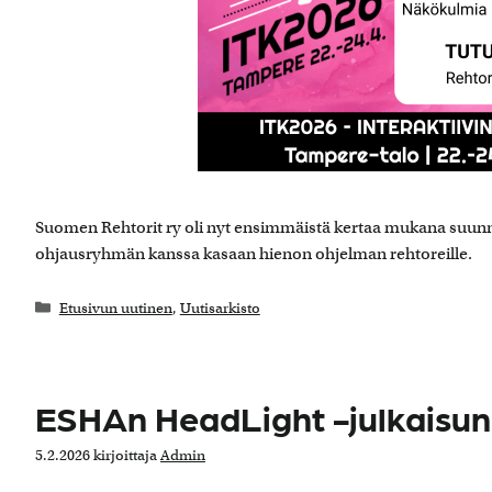
Suomen Rehtorit ry oli nyt ensimmäistä kertaa mukana suun
ohjausryhmän kanssa kasaan hienon ohjelman rehtoreille.
Kategoriat
Etusivun uutinen
,
Uutisarkisto
ESHAn HeadLight -julkaisun
5.2.2026
kirjoittaja
Admin