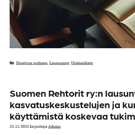
Kategoriat
Etusivun uutinen
,
Lausunnot
,
Uutisarkisto
Suomen Rehtorit ry:n lausun
kasvatuskeskustelujen ja kur
käyttämistä koskevaa tukim
25.11.2025
kirjoittaja
Admin