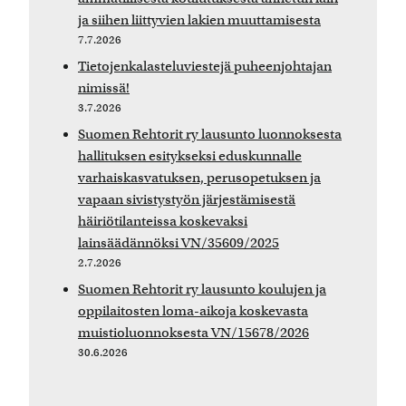
ja siihen liittyvien lakien muuttamisesta
7.7.2026
Tietojenkalasteluviestejä puheenjohtajan
nimissä!
3.7.2026
Suomen Rehtorit ry lausunto luonnoksesta
hallituksen esitykseksi eduskunnalle
varhaiskasvatuksen, perusopetuksen ja
vapaan sivistystyön järjestämisestä
häiriötilanteissa koskevaksi
lainsäädännöksi VN/35609/2025
2.7.2026
Suomen Rehtorit ry lausunto koulujen ja
oppilaitosten loma-aikoja koskevasta
muistioluonnoksesta VN/15678/2026
30.6.2026