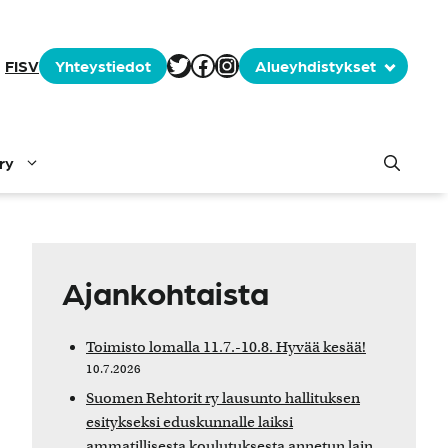
Tämä tässä on selite
Facebook
Instagram
FI
SV
Yhteystiedot
Alueyhdistykset
ry
Ajankohtaista
Toimisto lomalla 11.7.-10.8. Hyvää kesää!
10.7.2026
Suomen Rehtorit ry lausunto hallituksen
esitykseksi eduskunnalle laiksi
ammatillisesta koulutuksesta annetun lain