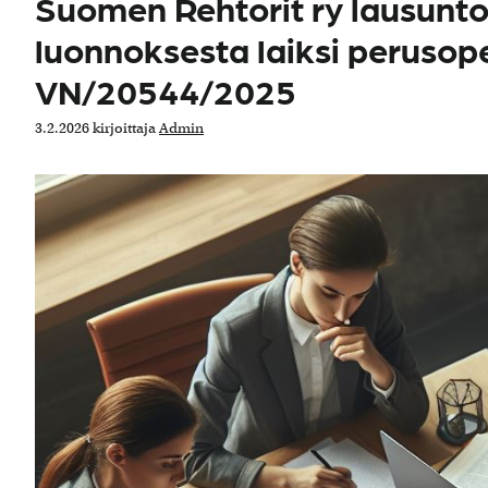
Suomen Rehtorit ry lausunto 
luonnoksesta laiksi perusop
VN/20544/2025
3.2.2026
kirjoittaja
Admin