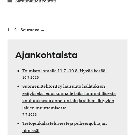
Kategoriat
Satunnainen rehtori
Sivu
Sivu
1
2
Seuraava
→
Ajankohtaista
Toimisto lomalla 11.7.-10.8. Hyvää kesää!
10.7.2026
Suomen Rehtorit ry lausunto hallituksen
esitykseksi eduskunnalle laiksi ammatillisesta
koulutuksesta annetun lain ja siihen liittyvien
lakien muuttamisesta
7.7.2026
Tietojenkalasteluviestejä puheenjohtajan
nimissä!