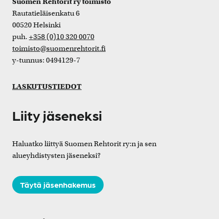
Suomen Rehtorit ry toimisto
Rautatieläisenkatu 6
00520 Helsinki
puh.
+358 (0)10 320 0070
toimisto@suomenrehtorit.fi
y-tunnus: 0494129-7
LASKUTUSTIEDOT
Liity jäseneksi
Haluatko liittyä Suomen Rehtorit ry:n ja sen
alueyhdistysten jäseneksi?
Täytä jäsenhakemus