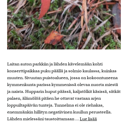
Laitan auton parkkiin ja lähden kävelemään kohti
konserttipaikkaa puku päällä ja solmio kaulassa, kuinkas
muuten. Sivuutan puistoalueen, jossa on kokoontuneena
kymmenkunta parissa kymmenissä olevaa nuorta miestä
ja naista. Hupparin huput päässä, kaljatölkit käsissä, sätkät
palaen, älämölöä pitäen he ottavat vastaan arjen
loppuiltapäivän tunteja. Tunnelma ei ole riehakas,
enemmänkin hillityn negatiivinen kuullun perusteella.
Lähden mielessäni taustoittamaan …
Lue lisää