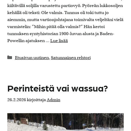
kiiltävillä soljilla varustettu partiovyö. Pyöreän lukkosoljen
kehällä oli teksti: Ole valmis. Tunnus oli toki tuttu jo
aiemmin, mutta vartionjohtajana toimivalta veljeltäni vielä
varmistelin: ”Mihin pitää olla valmis?” Hän kertoi
tunnuksen syntyhistorian 1900-luvun alusta ja Baden-
Powellin ajatuksen …
Lue lisää
Kategoriat
Etusivun uutinen
,
Satunnainen rehtori
Perinteistä vai wassua?
26.2.2026
kirjoittaja
Admin