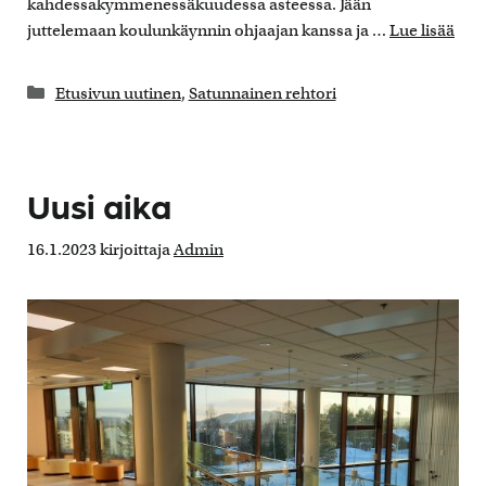
kahdessakymmenessäkuudessa asteessa. Jään
juttelemaan koulunkäynnin ohjaajan kanssa ja …
Lue lisää
Kategoriat
Etusivun uutinen
,
Satunnainen rehtori
Uusi aika
16.1.2023
kirjoittaja
Admin