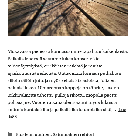
Mukavassa pienessä kunnassamme tapahtuu kaikenlaista.
Paikallislehdestä saamme lukea konserteista,
taidenäyttelyistä, eri ikäisten retkistä ja muista
ajankohtaisista aiheista. Uutisoinnin lomaan putkahtaa
silloin tällöin juttuja myös sellaisista asioista, joita en
haluaisi lukea. Uimarannan koppeja on töhritty, lasten
leikkivälineitä tuhottu, pulloja rikottu, mopolla paettu
poliisia jne. Vuoden aikana olen saanut myös lukuisia
soittoja kuntalaisilta ja paikallisilta kauppiailta siitä, …
Lue
lisää
Kategoriat
Etusivun uutinen
,
Satunnainen rehtori