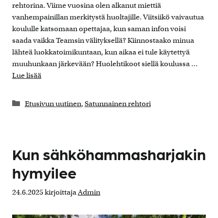
rehtorina. Viime vuosina olen alkanut miettiä
vanhempainillan merkitystä huoltajille. Viitsiikö vaivautua
koululle katsomaan opettajaa, kun saman infon voisi
saada vaikka Teamsin välityksellä? Kiinnostaako minua
lähteä luokkatoimikuntaan, kun aikaa ei tule käytettyä
muuhunkaan järkevään? Huolehtikoot siellä koulussa …
Lue lisää
Kategoriat
Etusivun uutinen
,
Satunnainen rehtori
Kun sähköhammasharjakin
hymyilee
24.6.2025
kirjoittaja
Admin