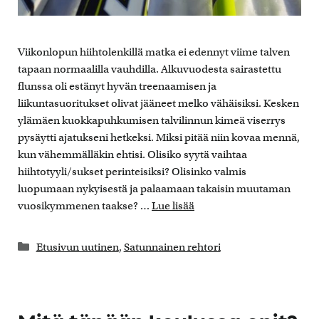
Viikonlopun hiihtolenkillä matka ei edennyt viime talven
tapaan normaalilla vauhdilla. Alkuvuodesta sairastettu
flunssa oli estänyt hyvän treenaamisen ja
liikuntasuoritukset olivat jääneet melko vähäisiksi. Kesken
ylämäen kuokkapuhkumisen talvilinnun kimeä viserrys
pysäytti ajatukseni hetkeksi. Miksi pitää niin kovaa mennä,
kun vähemmälläkin ehtisi. Olisiko syytä vaihtaa
hiihtotyyli/sukset perinteisiksi? Olisinko valmis
luopumaan nykyisestä ja palaamaan takaisin muutaman
vuosikymmenen taakse? …
Lue lisää
Kategoriat
Etusivun uutinen
,
Satunnainen rehtori