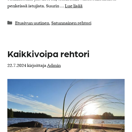
penkeissä istujista. Suurin …
Lue lisää
Kategoriat
Etusivun uutinen
,
Satunnainen rehtori
Kaikkivoipa rehtori
22.7.2024
kirjoittaja
Admin