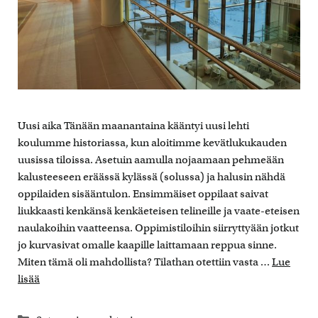
Uusi aika Tänään maanantaina kääntyi uusi lehti
koulumme historiassa, kun aloitimme kevätlukukauden
uusissa tiloissa. Asetuin aamulla nojaamaan pehmeään
kalusteeseen eräässä kylässä (solussa) ja halusin nähdä
oppilaiden sisääntulon. Ensimmäiset oppilaat saivat
liukkaasti kenkänsä kenkäeteisen telineille ja vaate-eteisen
naulakoihin vaatteensa. Oppimistiloihin siirryttyään jotkut
jo kurvasivat omalle kaapille laittamaan reppua sinne.
Miten tämä oli mahdollista? Tilathan otettiin vasta …
Lue
lisää