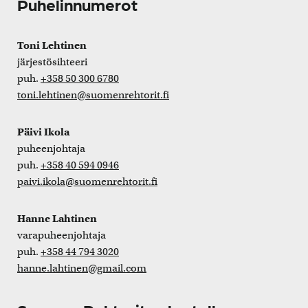
Puhelinnumerot
Toni Lehtinen
järjestösihteeri
puh.
+358 50 300 6780
toni.lehtinen@suomenrehtorit.fi
Päivi Ikola
puheenjohtaja
puh.
+358 40 594 0946
paivi.ikola@suomenrehtorit.fi
Hanne Lahtinen
varapuheenjohtaja
puh.
+358 44 794 3020
hanne.lahtinen@gmail.com