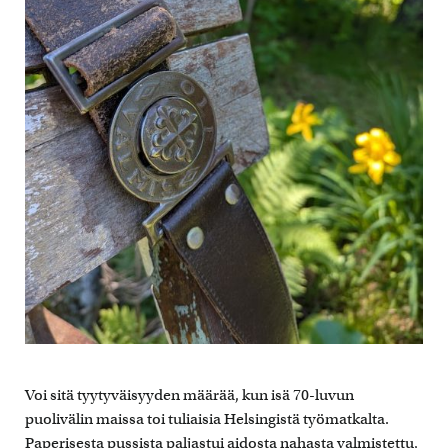
Voi sitä tyytyväisyyden määrää, kun isä 70-luvun
puolivälin maissa toi tuliaisia Helsingistä työmatkalta.
Paperisesta pussista paljastui aidosta nahasta valmistettu,