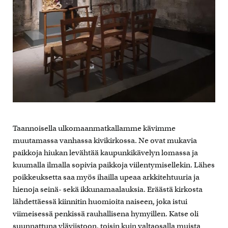
Taannoisella ulkomaanmatkallamme kävimme
muutamassa vanhassa kivikirkossa. Ne ovat mukavia
paikkoja hiukan levähtää kaupunkikävelyn lomassa ja
kuumalla ilmalla sopivia paikkoja viilentymisellekin. Lähes
poikkeuksetta saa myös ihailla upeaa arkkitehtuuria ja
hienoja seinä- sekä ikkunamaalauksia. Eräästä kirkosta
lähdettäessä kiinnitin huomioita naiseen, joka istui
viimeisessä penkissä rauhallisena hymyillen. Katse oli
suunnattuna yläviistoon, toisin kuin valtaosalla muista