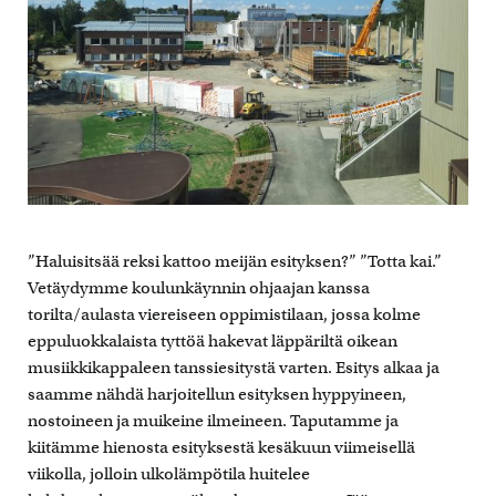
”Haluisitsää reksi kattoo meijän esityksen?” ”Totta kai.”
Vetäydymme koulunkäynnin ohjaajan kanssa
torilta/aulasta viereiseen oppimistilaan, jossa kolme
eppuluokkalaista tyttöä hakevat läppäriltä oikean
musiikkikappaleen tanssiesitystä varten. Esitys alkaa ja
saamme nähdä harjoitellun esityksen hyppyineen,
nostoineen ja muikeine ilmeineen. Taputamme ja
kiitämme hienosta esityksestä kesäkuun viimeisellä
viikolla, jolloin ulkolämpötila huitelee