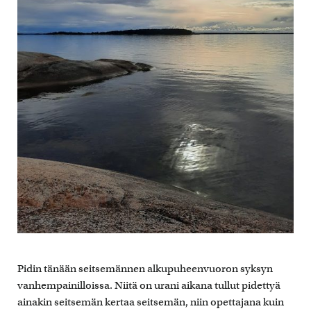
Pidin tänään seitsemännen alkupuheenvuoron syksyn
vanhempainilloissa. Niitä on urani aikana tullut pidettyä
ainakin seitsemän kertaa seitsemän, niin opettajana kuin