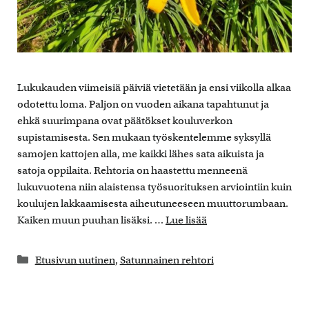
Lukukauden viimeisiä päiviä vietetään ja ensi viikolla alkaa
odotettu loma. Paljon on vuoden aikana tapahtunut ja
ehkä suurimpana ovat päätökset kouluverkon
supistamisesta. Sen mukaan työskentelemme syksyllä
samojen kattojen alla, me kaikki lähes sata aikuista ja
satoja oppilaita. Rehtoria on haastettu menneenä
lukuvuotena niin alaistensa työsuorituksen arviointiin kuin
koulujen lakkaamisesta aiheutuneeseen muuttorumbaan.
Kaiken muun puuhan lisäksi. …
Lue lisää
Kategoriat
Etusivun uutinen
,
Satunnainen rehtori