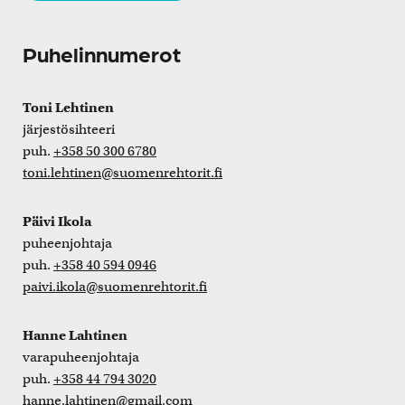
Puhelinnumerot
Toni Lehtinen
järjestösihteeri
puh.
+358 50 300 6780
toni.lehtinen@suomenrehtorit.fi
Päivi Ikola
puheenjohtaja
puh.
+358 40 594 0946
paivi.ikola@suomenrehtorit.fi
Hanne Lahtinen
varapuheenjohtaja
puh.
+358 44 794 3020
hanne.lahtinen@gmail.com