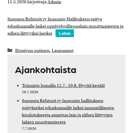
11.5.2026
kirjoittaja
Admin
Suomen Rehtorit ry lausunto Hallituksen esitys
eduskunnalle laiksi oppivelvollisuuslain muuttamisesta ja
siihen liittyviksi laeiksi
Lataa
Kategoriat
Etusivun uutinen
,
Lausunnot
Ajankohtaista
Toimisto lomalla 11.7.-10.8. Hyvää kesää!
10.7.2026
Suomen Rehtorit ry lausunto hallituksen
esitykseksi eduskunnalle laiksi ammatillisesta
koulutuksesta annetun lain ja siihen liittyvien
lakien muuttamisesta
7.7.2026