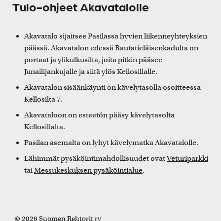
Tulo-ohjeet Akavatalolle
Akavatalo sijaitsee Pasilassa hyvien liikenneyhteyksien
päässä. Akavatalon edessä Rautatieläisenkadulta on
portaat ja ylikulkusilta, joita pitkin pääsee
Junailijankujalle ja siitä ylös Kellosillalle.
Akavatalon sisäänkäynti on kävelytasolla osoitteessa
Kellosilta 7.
Akavataloon on esteetön pääsy kävelytasolta
Kellosillalta.
Pasilan asemalta on lyhyt kävelymatka Akavatalolle.
Lähimmät pysäköintimahdollisuudet ovat
Veturiparkki
tai
Messukeskuksen pysäköintialue
.
© 2026 Suomen Rehtorit ry