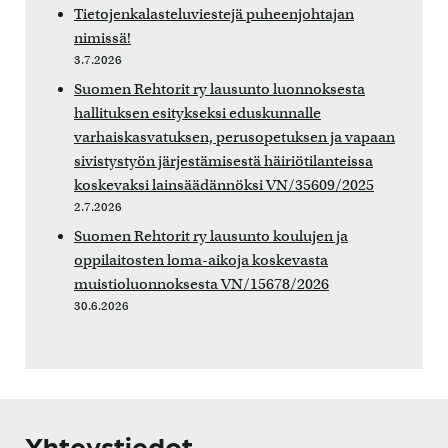
Tietojenkalasteluviestejä puheenjohtajan
nimissä!
3.7.2026
Suomen Rehtorit ry lausunto luonnoksesta
hallituksen esitykseksi eduskunnalle
varhaiskasvatuksen, perusopetuksen ja vapaan
sivistystyön järjestämisestä häiriötilanteissa
koskevaksi lainsäädännöksi VN/35609/2025
2.7.2026
Suomen Rehtorit ry lausunto koulujen ja
oppilaitosten loma-aikoja koskevasta
muistioluonnoksesta VN/15678/2026
30.6.2026
Yhteystiedot