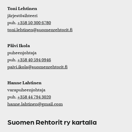
Toni Lehtinen
järjestösihteeri
puh.
+358 50 300 6780
toni.lehtinen@suomenrehtorit.fi
Päivi Ikola
puheenjohtaja
puh.
+358 40 594 0946
paivi.ikola@suomenrehtorit.fi
Hanne Lahtinen
varapuheenjohtaja
puh.
+358 44 794 3020
hanne.lahtinen@gmail.com
Suomen Rehtorit ry kartalla