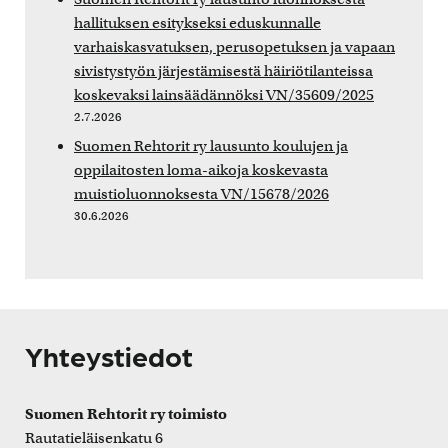
hallituksen esitykseksi eduskunnalle
varhaiskasvatuksen, perusopetuksen ja vapaan
sivistystyön järjestämisestä häiriötilanteissa
koskevaksi lainsäädännöksi VN/35609/2025
2.7.2026
Suomen Rehtorit ry lausunto koulujen ja
oppilaitosten loma-aikoja koskevasta
muistioluonnoksesta VN/15678/2026
30.6.2026
Yhteystiedot
Suomen Rehtorit ry toimisto
Rautatieläisenkatu 6