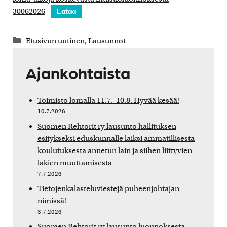
30062026
Lataa
Kategoriat
Etusivun uutinen
,
Lausunnot
Ajankohtaista
Toimisto lomalla 11.7.-10.8. Hyvää kesää!
10.7.2026
Suomen Rehtorit ry lausunto hallituksen
esitykseksi eduskunnalle laiksi ammatillisesta
koulutuksesta annetun lain ja siihen liittyvien
lakien muuttamisesta
7.7.2026
Tietojenkalasteluviestejä puheenjohtajan
nimissä!
3.7.2026
Suomen Rehtorit ry lausunto luonnoksesta