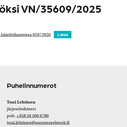
nöksi VN/35609/2025
häiriötilanteissa 01072026
Lataa
Puhelinnumerot
Toni Lehtinen
järjestösihteeri
puh.
+358 50 300 6780
toni.lehtinen@suomenrehtorit.fi