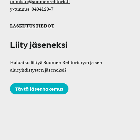
toimisto@suomenrehtorit.fi
y-tunnus: 0494129-7
LASKUTUSTIEDOT
Liity jäseneksi
Haluatko liittyä Suomen Rehtorit ry:n ja sen
alueyhdistysten jäseneksi?
Täytä jäsenhakemus