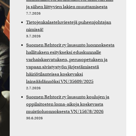
ja siihen liittyvien lakien muuttamisesta
7.7.2026
Tietojenkalasteluviestejä puheenjohtajan
nimissä!
3.7.2026
Suomen Rehtorit ry lausunto luonnoksesta
hallituksen esitykseksi eduskunnalle
varhaiskasvatuksen, perusopetuksen ja
vapaan sivistystyön järjestämisestä
häiriötilanteissa koskevaksi
lainsäädännöksi VN/35609/2025
2.7.2026
Suomen Rehtorit ry lausunto koulujen ja
oppilaitosten loma-aikoja koskevasta
muistioluonnoksesta VN/15678/2026
30.6.2026