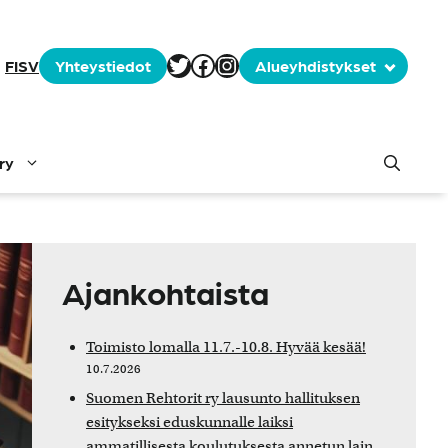
Tämä tässä on selite
Facebook
Instagram
FI
SV
Yhteystiedot
Alueyhdistykset
ry
Ajankohtaista
Toimisto lomalla 11.7.-10.8. Hyvää kesää!
10.7.2026
Suomen Rehtorit ry lausunto hallituksen
esitykseksi eduskunnalle laiksi
ammatillisesta koulutuksesta annetun lain