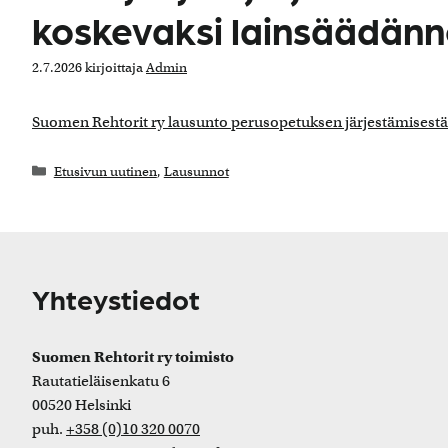
koskevaksi lainsäädän
2.7.2026
kirjoittaja
Admin
Suomen Rehtorit ry lausunto perusopetuksen järjestämisestä 
Kategoriat
Etusivun uutinen
,
Lausunnot
Yhteystiedot
Suomen Rehtorit ry toimisto
Rautatieläisenkatu 6
00520 Helsinki
puh.
+358 (0)10 320 0070