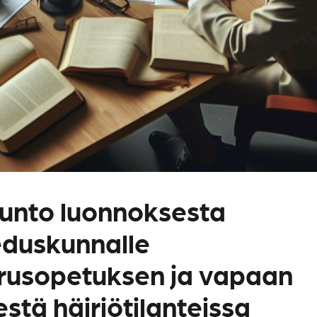
sunto luonnoksesta
 eduskunnalle
rusopetuksen ja vapaan
estä häiriötilanteissa