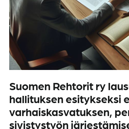
Suomen Rehtorit ry lau
hallituksen esitykseksi
varhaiskasvatuksen, pe
sivistystyön järjestämis