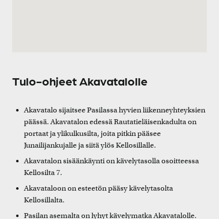
Tulo-ohjeet Akavatalolle
Akavatalo sijaitsee Pasilassa hyvien liikenneyhteyksien
päässä. Akavatalon edessä Rautatieläisenkadulta on
portaat ja ylikulkusilta, joita pitkin pääsee
Junailijankujalle ja siitä ylös Kellosillalle.
Akavatalon sisäänkäynti on kävelytasolla osoitteessa
Kellosilta 7.
Akavataloon on esteetön pääsy kävelytasolta
Kellosillalta.
Pasilan asemalta on lyhyt kävelymatka Akavatalolle.