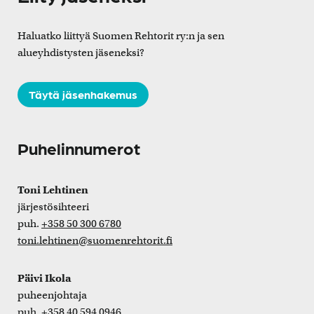
Haluatko liittyä Suomen Rehtorit ry:n ja sen
alueyhdistysten jäseneksi?
Täytä jäsenhakemus
Puhelinnumerot
Toni Lehtinen
järjestösihteeri
puh.
+358 50 300 6780
toni.lehtinen@suomenrehtorit.fi
Päivi Ikola
puheenjohtaja
puh.
+358 40 594 0946