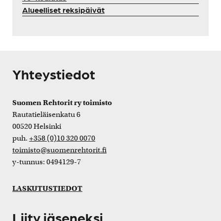
Alueelliset reksipäivät
Yhteystiedot
Suomen Rehtorit ry toimisto
Rautatieläisenkatu 6
00520 Helsinki
puh.
+358 (0)10 320 0070
toimisto@suomenrehtorit.fi
y-tunnus: 0494129-7
LASKUTUSTIEDOT
Liity jäseneksi