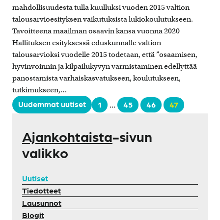
mahdollisuudesta tulla kuulluksi vuoden 2015 valtion
talousarvioesityksen vaikutuksista lukiokoulutukseen.
Tavoitteena maailman osaavin kansa vuonna 2020
Hallituksen esityksessä eduskunnalle valtion
talousarvioksi vuodelle 2015 todetaan, että ”osaamisen,
hyvinvoinnin ja kilpailukyvyn varmistaminen edellyttää
panostamista varhaiskasvatukseen, koulutukseen,
tutkimukseen,…
Uudemmat uutiset
1
…
45
46
47
Ajankohtaista
-sivun
valikko
Uutiset
Tiedotteet
Lausunnot
Blogit