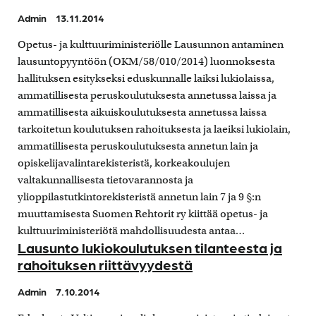
Admin
13.11.2014
Opetus- ja kulttuuriministeriölle Lausunnon antaminen
lausuntopyyntöön (OKM/58/010/2014) luonnoksesta
hallituksen esitykseksi eduskunnalle laiksi lukiolaissa,
ammatillisesta peruskoulutuksesta annetussa laissa ja
ammatillisesta aikuiskoulutuksesta annetussa laissa
tarkoitetun koulutuksen rahoituksesta ja laeiksi lukiolain,
ammatillisesta peruskoulutuksesta annetun lain ja
opiskelijavalintarekisteristä, korkeakoulujen
valtakunnallisesta tietovarannosta ja
ylioppilastutkintorekisteristä annetun lain 7 ja 9 §:n
muuttamisesta Suomen Rehtorit ry kiittää opetus- ja
kulttuuriministeriötä mahdollisuudesta antaa…
Lausunto lukiokoulutuksen tilanteesta ja
rahoituksen riittävyydestä
Admin
7.10.2014