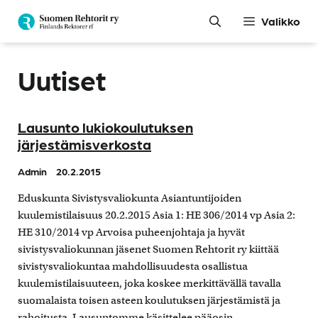
Siirry
Valikko
sisältöön
Uutiset
Lausunto lukiokoulutuksen
järjestämisverkosta
Admin
20.2.2015
Eduskunta Sivistysvaliokunta Asiantuntijoiden
kuulemistilaisuus 20.2.2015 Asia 1: HE 306/2014 vp Asia 2:
HE 310/2014 vp Arvoisa puheenjohtaja ja hyvät
sivistysvaliokunnan jäsenet Suomen Rehtorit ry kiittää
sivistysvaliokuntaa mahdollisuudesta osallistua
kuulemistilaisuuteen, joka koskee merkittävällä tavalla
suomalaista toisen asteen koulutuksen järjestämistä ja
rahoitusta. Lausuntomme käsittelee pääosin