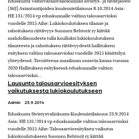
Eduskunta Valtiovarainvaliokunnan sivistys- ja tiedejaosto
(SitJ) Asiantuntijoiden kuulemistilaisuus 8.10.2014 Asia:
HE 131/2014 vp eduskunnalle valtion talousarvioksi
vuodelle 2015 Aihe: Lukiokoulutuksen tilanne ja
rahoituksen riittävyys Suomen Rehtorit ry kiittää
mahdollisuudesta tulla kuulluksi lukiokoulutuksen
tilanteesta ja rahoituksen riittävyydestä hallituksen
esityksen valtion talousarvioksi vuodelle 2015 käsittelyn
yhteydessä. Tavoitteena maailman osaavin kansa vuonna
2020 Hallituksen esityksessä eduskunnalle valtion
talousarvioksi…
Lausunto talousarvioesityksen
vaikutuksesta lukiokoulutukseen
Admin
23.9.2014
Eduskunta Sivistysvaliokunta Kuulemistilaisuus 23.9.2014
Asia: HE 131/2014 vp eduskunnalle valtion talousarvioksi
vuodelle 2015 Aihe: Talousarvioesityksen vaikutus
lukiokoulutukseen Suomen Rehtorit ry kiittää