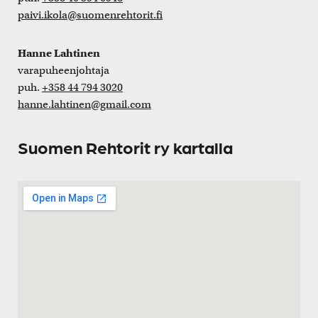
paivi.ikola@suomenrehtorit.fi
Hanne Lahtinen
varapuheenjohtaja
puh.
+358 44 794 3020
hanne.lahtinen@gmail.com
Suomen Rehtorit ry kartalla