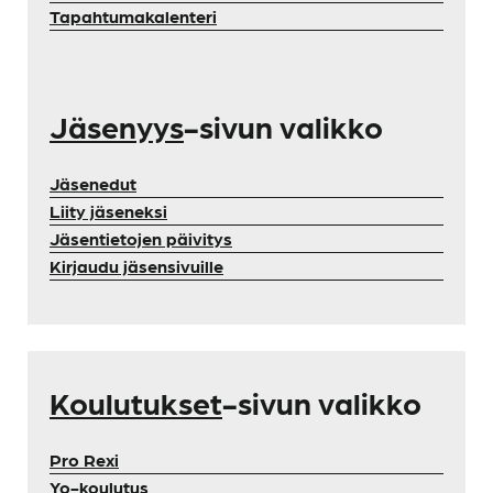
Tapahtumakalenteri
Jäsenyys
-sivun valikko
Jäsenedut
Liity jäseneksi
Jäsentietojen päivitys
Kirjaudu jäsensivuille
Koulutukset
-sivun valikko
Pro Rexi
Yo-koulutus