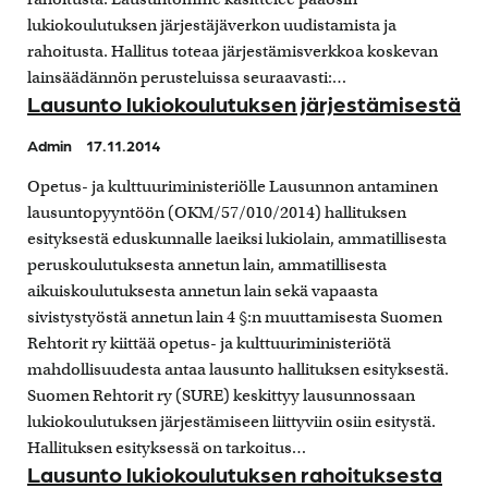
lukiokoulutuksen järjestäjäverkon uudistamista ja
rahoitusta. Hallitus toteaa järjestämisverkkoa koskevan
lainsäädännön perusteluissa seuraavasti:…
Lausunto lukiokoulutuksen järjestämisestä
Admin
17.11.2014
Opetus- ja kulttuuriministeriölle Lausunnon antaminen
lausuntopyyntöön (OKM/57/010/2014) hallituksen
esityksestä eduskunnalle laeiksi lukiolain, ammatillisesta
peruskoulutuksesta annetun lain, ammatillisesta
aikuiskoulutuksesta annetun lain sekä vapaasta
sivistystyöstä annetun lain 4 §:n muuttamisesta Suomen
Rehtorit ry kiittää opetus- ja kulttuuriministeriötä
mahdollisuudesta antaa lausunto hallituksen esityksestä.
Suomen Rehtorit ry (SURE) keskittyy lausunnossaan
lukiokoulutuksen järjestämiseen liittyviin osiin esitystä.
Hallituksen esityksessä on tarkoitus…
Lausunto lukiokoulutuksen rahoituksesta