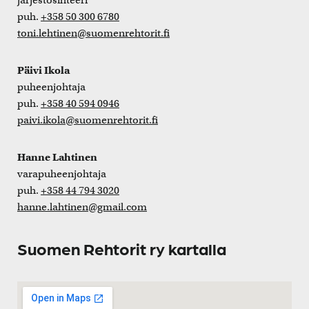
järjestösihteeri
puh.
+358 50 300 6780
toni.lehtinen@suomenrehtorit.fi
Päivi Ikola
puheenjohtaja
puh.
+358 40 594 0946
paivi.ikola@suomenrehtorit.fi
Hanne Lahtinen
varapuheenjohtaja
puh.
+358 44 794 3020
hanne.lahtinen@gmail.com
Suomen Rehtorit ry kartalla