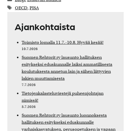
Avainsanat
OECD
,
PISA
Ajankohtaista
Toimisto lomalla 11.7.-10.8. Hyvää kesää!
10.7.2026
Suomen Rehtorit ry lausunto hallituksen
esitykseksi eduskunnalle laiksi ammatillisesta
koulutuksesta annetun lain ja siihen liittyvien
lakien muuttamisesta
7.7.2026
Tietojenkalasteluviestejä puheenjohtajan
nimissä!
3.7.2026
Suomen Rehtorit ry lausunto luonnoksesta
hallituksen esitykseksi eduskunnalle
varhaiskasvatuksen, perusopetuksen ja vapaan