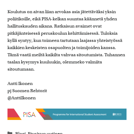
Koulutus on aivan liian arvokas asia jätettäväksi yksin
poliitikoille, eikä PISA-kelkan suuntaa käännetä yhden
hallituskauden aikana. Ratkaisun avaimet ovat
pitkäjänteisessä peruskoulun kehittämisessä. Tuloksia
kyllä syntyy, kun toimeen tartutaan laajassa yhteistyössä
kaikkien keskeisten osapuolten ja toimijoiden kanssa.
Tämä vaatii meiltä kaikilta vahvaa sitoutumista. Tuhannen
taalan kysymys kuuluukin, olemmeko valmiita
sitoutumaan.
Antti Ikonen
pj Suomen Rehtorit
@AnttiIkonen
Kategoriat
Blogi
,
Etusivun uutinen