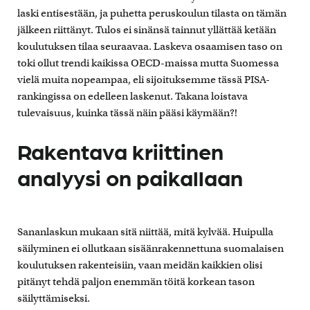
laski entisestään, ja puhetta peruskoulun tilasta on tämän
jälkeen riittänyt. Tulos ei sinänsä tainnut yllättää ketään
koulutuksen tilaa seuraavaa. Laskeva osaamisen taso on
toki ollut trendi kaikissa OECD-maissa mutta Suomessa
vielä muita nopeampaa, eli sijoituksemme tässä PISA-
rankingissa on edelleen laskenut. Takana loistava
tulevaisuus, kuinka tässä näin pääsi käymään?!
Rakentava kriittinen
analyysi on paikallaan
Sananlaskun mukaan sitä niittää, mitä kylvää. Huipulla
säilyminen ei ollutkaan sisäänrakennettuna suomalaisen
koulutuksen rakenteisiin, vaan meidän kaikkien olisi
pitänyt tehdä paljon enemmän töitä korkean tason
säilyttämiseksi.