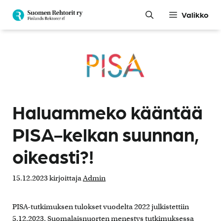
Siirry
Valikko
sisältöön
Haluammeko kääntää
PISA-kelkan suunnan,
oikeasti?!
15.12.2023
kirjoittaja
Admin
PISA-tutkimuksen tulokset vuodelta 2022 julkistettiin
5.12.2023. Suomalaisnuorten menestys tutkimuksessa