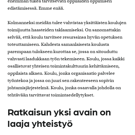
enemmän tukea tarvitsevien oppilaiden oppimisen
edistämisessä. Emme enää.
Kolmanneksi meidän tulee vahvistaa yksittäisten koulujen
toimijuutta haasteiden taklaamiseksi. On sanomattakin
selvää, että koulu tarvitsee resurssinsa hyvän opetuksen
toteuttamiseen. Kahdesta samanlaisesta koulusta
parempaan tulokseen kurottaa se, jossa on sitouduttu
vahvasti laadukkaan työn tekemiseen. Koulu, jossa kaikki
osallistuvat yhteisen toimintakulttuurin kehittämiseen,
oppilaista alkaen. Koulu, jonka organisaatio palvelee
työntekoa ja jossa on juuri sen rakenteeseen sopivin
johtamisjärjestelmä. Koulu, jonka osaavalla johdolla on
tehtävään tarvittavat toimintaedellytykset.
Ratkaisun yksi avain on
laaja yhteistyö