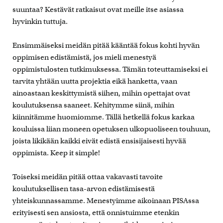
suuntaa? Kestävät ratkaisut ovat meille itse asiassa
hyvinkin tuttuja.
Ensimmäiseksi meidän pitää kääntää fokus kohti hyvän
oppimisen edistämistä, jos mieli menestyä
oppimistulosten tutkimuksessa. Tämän toteuttamiseksi ei
tarvita yhtään uutta projektia eikä hanketta, vaan
ainoastaan keskittymistä siihen, mihin opettajat ovat
koulutuksensa saaneet. Kehitymme siinä, mihin
kiinnitämme huomiomme. Tällä hetkellä fokus karkaa
kouluissa liian moneen opetuksen ulkopuoliseen touhuun,
joista likikään kaikki eivät edistä ensisijaisesti hyvää
oppimista. Keep it simple!
Toiseksi meidän pitää ottaa vakavasti tavoite
koulutuksellisen tasa-arvon edistämisestä
yhteiskunnassamme. Menestyimme aikoinaan PISAssa
erityisesti sen ansiosta, että onnistuimme etenkin