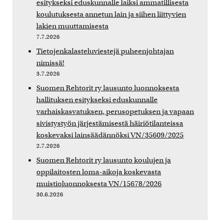
esitykseksi eduskunnalle laiksi ammatillisesta
koulutuksesta annetun lain ja siihen liittyvien
lakien muuttamisesta
7.7.2026
Tietojenkalasteluviestejä puheenjohtajan
nimissä!
3.7.2026
Suomen Rehtorit ry lausunto luonnoksesta
hallituksen esitykseksi eduskunnalle
varhaiskasvatuksen, perusopetuksen ja vapaan
sivistystyön järjestämisestä häiriötilanteissa
koskevaksi lainsäädännöksi VN/35609/2025
2.7.2026
Suomen Rehtorit ry lausunto koulujen ja
oppilaitosten loma-aikoja koskevasta
muistioluonnoksesta VN/15678/2026
30.6.2026