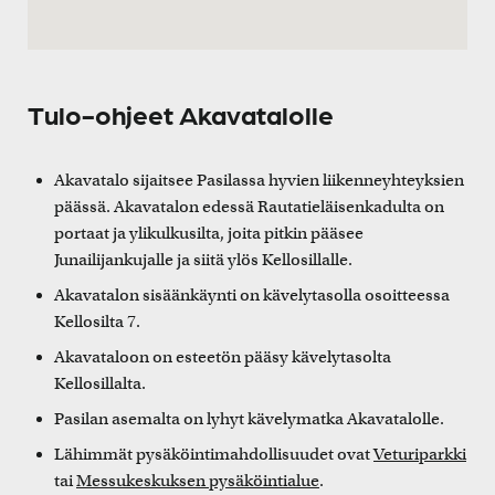
Tulo-ohjeet Akavatalolle
Akavatalo sijaitsee Pasilassa hyvien liikenneyhteyksien
päässä. Akavatalon edessä Rautatieläisenkadulta on
portaat ja ylikulkusilta, joita pitkin pääsee
Junailijankujalle ja siitä ylös Kellosillalle.
Akavatalon sisäänkäynti on kävelytasolla osoitteessa
Kellosilta 7.
Akavataloon on esteetön pääsy kävelytasolta
Kellosillalta.
Pasilan asemalta on lyhyt kävelymatka Akavatalolle.
Lähimmät pysäköintimahdollisuudet ovat
Veturiparkki
tai
Messukeskuksen pysäköintialue
.