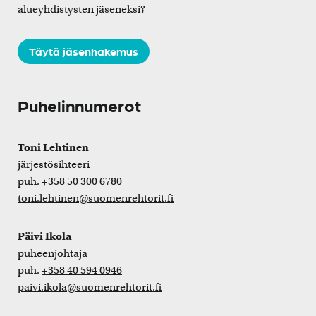
alueyhdistysten jäseneksi?
Täytä jäsenhakemus
Puhelinnumerot
Toni Lehtinen
järjestösihteeri
puh.
+358 50 300 6780
toni.lehtinen@suomenrehtorit.fi
Päivi Ikola
puheenjohtaja
puh.
+358 40 594 0946
paivi.ikola@suomenrehtorit.fi