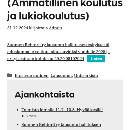
(Ammatillinen koulutus
ja lukiokoulutus)
31.12.2024
kirjoittaja
Admin
Suomen Rehtorit ry lausunto hallituksen esityksestä
eduskunnalle valtion talousarvioksi vuodelle 2025 ja
erityisesti sen kohdasta 29.20 08102024
Lataa
Kategoriat
Etusivun uutinen
,
Lausunnot
,
Uutisarkisto
Ajankohtaista
Toimisto lomalla 11.7.-10.8. Hyvää kesää!
10.7.2026
Suomen Rehtorit ry lausunto hallituksen