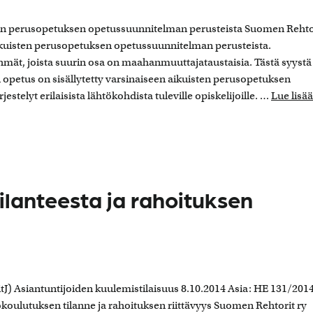
ten perusopetuksen opetussuunnitelman perusteista Suomen Rehto
ikuisten perusopetuksen opetussuunnitelman perusteista.
mät, joista suurin osa on maahanmuuttajataustaisia. Tästä syystä
petus on sisällytetty varsinaiseen aikuisten perusopetuksen
elyt erilaisista lähtökohdista tuleville opiskelijoille. …
Lue lisää
ilanteesta ja rahoituksen
itJ) Asiantuntijoiden kuulemistilaisuus 8.10.2014 Asia: HE 131/201
okoulutuksen tilanne ja rahoituksen riittävyys Suomen Rehtorit ry