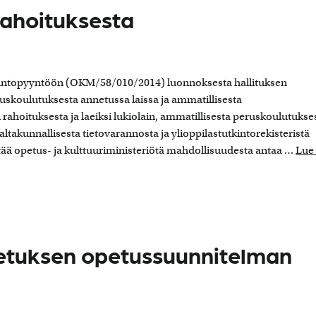
rahoituksesta
suntopyyntöön (OKM/58/010/2014) luonnoksesta hallituksen
eruskoulutuksesta annetussa laissa ja ammatillisesta
rahoituksesta ja laeiksi lukiolain, ammatillisesta peruskoulutukse
altakunnallisesta tietovarannosta ja ylioppilastutkintorekisteristä
ttää opetus- ja kulttuuriministeriötä mahdollisuudesta antaa …
Lue 
etuksen opetussuunnitelman