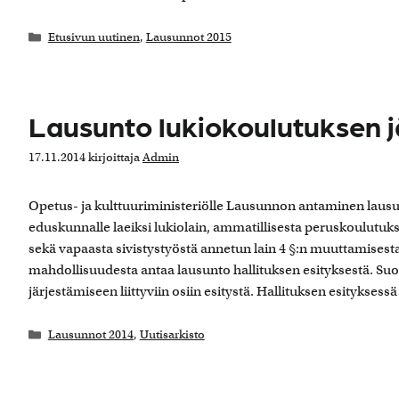
Kategoriat
Etusivun uutinen
,
Lausunnot 2015
Lausunto lukiokoulutuksen j
17.11.2014
kirjoittaja
Admin
Opetus- ja kulttuuriministeriölle Lausunnon antaminen lau
eduskunnalle laeiksi lukiolain, ammatillisesta peruskoulutuk
sekä vapaasta sivistystyöstä annetun lain 4 §:n muuttamisesta
mahdollisuudesta antaa lausunto hallituksen esityksestä. S
järjestämiseen liittyviin osiin esitystä. Hallituksen esityksess
Kategoriat
Lausunnot 2014
,
Uutisarkisto