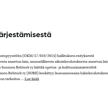
ärjestämisestä
suntopyyntöön (OKM/57/010/2014) hallituksen esityksestä
sesta annetun lain, ammatillisesta aikuiskoulutuksesta annetun lai
 Suomen Rehtorit ry kiittää opetus- ja kulttuuriministeriötä
uomen Rehtorit ry (SURE) keskittyy lausunnossaan lukiokoulutukse
ä on tarkoitus …
Lue lisää