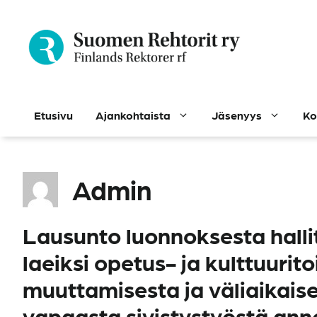
Siirry
sisältöön
Etusivu
Ajankohtaista
Jäsenyys
Ko
Admin
Lausunto luonnoksesta halli
laeiksi opetus- ja kulttuuri
muuttamisesta ja väliaikais
vapaasta sivistystyöstä ann