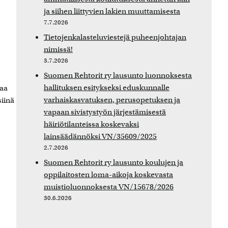
ja siihen liittyvien lakien muuttamisesta
7.7.2026
Tietojenkalasteluviestejä puheenjohtajan
nimissä!
3.7.2026
Suomen Rehtorit ry lausunto luonnoksesta
hallituksen esitykseksi eduskunnalle
taa
varhaiskasvatuksen, perusopetuksen ja
siinä
vapaan sivistystyön järjestämisestä
häiriötilanteissa koskevaksi
lainsäädännöksi VN/35609/2025
2.7.2026
Suomen Rehtorit ry lausunto koulujen ja
oppilaitosten loma-aikoja koskevasta
muistioluonnoksesta VN/15678/2026
30.6.2026