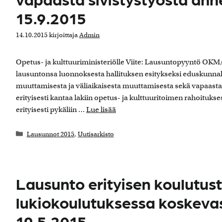
15.9.2015
14.10.2015
kirjoittaja
Admin
Opetus- ja kulttuuriministeriölle Viite: Lausuntopyyntö OKM
lausuntonsa luonnoksesta hallituksen esitykseksi eduskunnall
muuttamisesta ja väliaikaisesta muuttamisesta sekä vapaasta
erityisesti kantaa lakiin opetus- ja kulttuuritoimen rahoituks
erityisesti pykäliin …
Lue lisää
Kategoriat
Lausunnot 2015
,
Uutisarkisto
Lausunto erityisen koulutu
lukiokoulutuksessa koskevas
19.5.2015