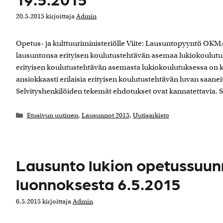
20.5.2015
kirjoittaja
Admin
Opetus- ja kulttuuriministeriölle Viite: Lausuntopyyntö OKM
lausuntonsa erityisen koulutustehtävän asemaa lukiokoulutuks
erityisen koulutustehtävän asemasta lukiokoulutuksessa on k
ansiokkaasti erilaisia erityisen koulutustehtävän luvan saaneit
Selvityshenkilöiden tekemät ehdotukset ovat kannatettavia. 
Kategoriat
Etusivun uutinen
,
Lausunnot 2015
,
Uutisarkisto
Lausunto lukion opetussuun
luonnoksesta 6.5.2015
6.5.2015
kirjoittaja
Admin