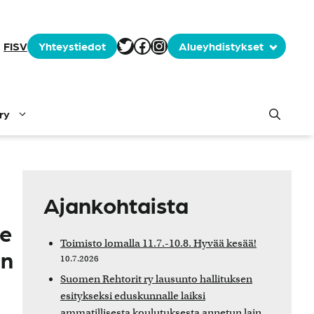
Tämä tässä on selite
Facebook
Instagram
FI
SV
Yhteystiedot
Alueyhdistykset
ry
Ajankohtaista
le
Toimisto lomalla 11.7.-10.8. Hyvää kesää!
in
10.7.2026
Suomen Rehtorit ry lausunto hallituksen
esitykseksi eduskunnalle laiksi
ammatillisesta koulutuksesta annetun lain