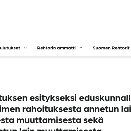
ulutukset
Rehtorin ammatti
Suomen Rehtorit 
tuksen esitykseksi eduskunnal
toimen rahoituksesta annetun la
esta muuttamisesta sekä
etun lain muuttamisesta