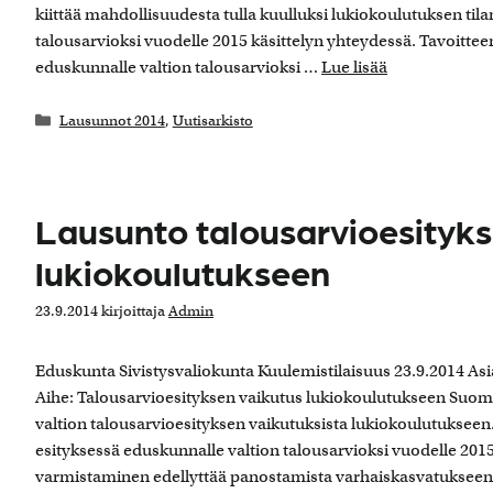
kiittää mahdollisuudesta tulla kuulluksi lukiokoulutuksen tila
talousarvioksi vuodelle 2015 käsittelyn yhteydessä. Tavoitt
eduskunnalle valtion talousarvioksi …
Lue lisää
Kategoriat
Lausunnot 2014
,
Uutisarkisto
Lausunto talousarvioesityk
lukiokoulutukseen
23.9.2014
kirjoittaja
Admin
Eduskunta Sivistysvaliokunta Kuulemistilaisuus 23.9.2014 Asi
Aihe: Talousarvioesityksen vaikutus lukiokoulutukseen Suome
valtion talousarvioesityksen vaikutuksista lukiokoulutuksee
esityksessä eduskunnalle valtion talousarvioksi vuodelle 2015
varmistaminen edellyttää panostamista varhaiskasvatukseen