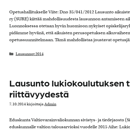
Opetushallitukselle Viite: Dno 35/041/2012 Lausunto aikuis
ry (SURE) kiittää mahdollisuudesta lausunnon antamiseen a
Luonnoksessa otetaan hyvin huomioon nykyiset opiskelijaryh
pidämme hyvänä, että aikuisten perusopetuksen alkuvaiheen o
opetussuunnitelmaan. Tämä mahdollistaa joustavat opetusjärjest
Kategoriat
Lausunnot 2014
Lausunto lukiokoulutuksen t
riittävyydestä
7.10.2014
kirjoittaja
Admin
Eduskunta Valtiovarainvaliokunnan sivistys- ja tiedejaosto (S
eduskunnalle valtion talousarvioksi vuodelle 2015 Aihe: Luki