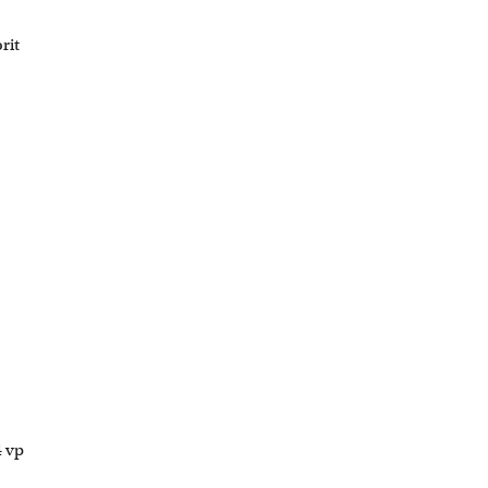
rit
4 vp