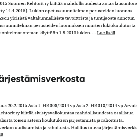
015 Suomen Rehtorit ry kiittää mahdollisuudesta antaa lausunton
tty 14.4.2015). Lukion opetussuunnitelman perusteiden luonnos
sen yleisistä valtakunnallisista tavoitteista ja tuntijaosta annetun
ussuunnitelman perusteiden luonnoksen nuorten lukiokoulutusta
nnitelmat otetaan käyttöön 1.8.2016 lukien. …
Lue lisää
järjestämisverkosta
uus 20.2.2015 Asia 1: HE 306/2014 vp Asia 2: HE 310/2014 vp Arvoi
htorit ry kiittää sivistysvaliokuntaa mahdollisuudesta osallistua
laista toisen asteen koulutuksen järjestämistä ja rahoitusta.
rkon uudistamista ja rahoitusta. Hallitus toteaa järjestämisverk
ää