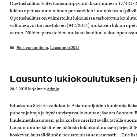
Opetushallitus Viite: Lausuntopyyntö diaarinumero 17/421/2
lukion opetussuunnitelman perusteiden luonnoksesta (päivä
Opetushallitus on valmistellut lukiolaissa tarkoitetun koulutuk
valtioneuvoston asetuksen (942/2014) mukaisen lukion opet
varten. Näiden perusteiden mukaan laaditut lukion opetussuu
Kategoriat
Etusivun uutinen
,
Lausunnot 2015
Lausunto lukiokoulutuksen 
20.2.2015
kirjoittaja
Admin
Eduskunta Sivistysvaliokunta Asiantuntijoiden kuulemistilais
puheenjohtaja ja hyvät sivistysvaliokunnan jäsenet Suomen Re
kuulemistilaisuuteen, joka koskee merkittävällä tavalla suoma
Lausuntomme käsittelee pääosin lukiokoulutuksen järjestäjäve
koskevan lainsäädännön perusteluissa seuraavasti: …
Lue lis